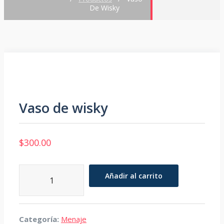
De Wisky
Vaso de wisky
$
300.00
Vaso
Añadir al carrito
de
wisky
cantidad
Categoría:
Menaje