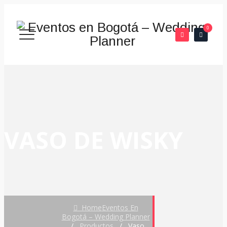
0
VASO DE WISKY
Home
Eventos En
Bogotá – Wedding Planner
/
Productos
/
Vaso