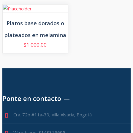
Platos base dorados o
plateados en melamina
$
1,000.00
Ponte en contacto
Cra. 72b #11a-39, Villa Alsacia, Bogotá
Whastsapp: 3143319695