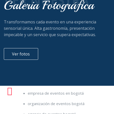
VER NUESTRA
Galeria Fotográfica
Transformamos cada evento en una experiencia
sensorial única. Alta gastronomía, presentación
impecable y un servicio que supera expectativas.
Ver fotos
empresa de eventos en bogotá
organización de eventos bogotá
agencia de eventos bogotá