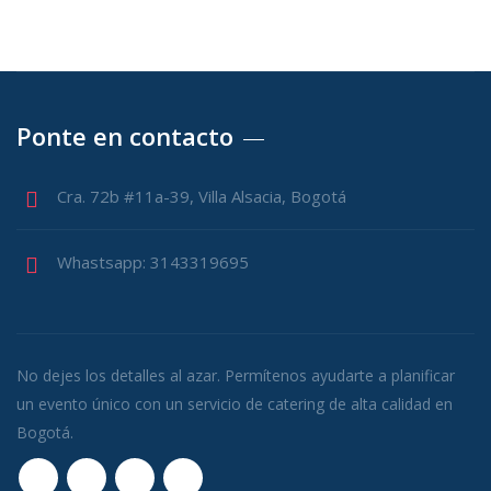
Ponte en contacto
Cra. 72b #11a-39, Villa Alsacia, Bogotá
Whastsapp: 3143319695
No dejes los detalles al azar. Permítenos ayudarte a planificar
un evento único con un servicio de catering de alta calidad en
Bogotá.