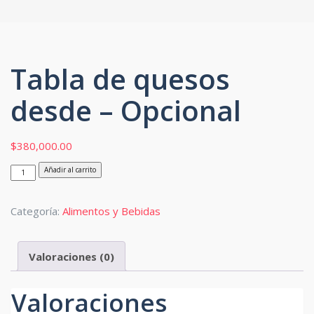
Tabla de quesos
desde – Opcional
$
380,000.00
Tabla
Añadir al carrito
de
quesos
Categoría:
Alimentos y Bebidas
desde
-
Valoraciones (0)
Opcional
cantidad
Valoraciones