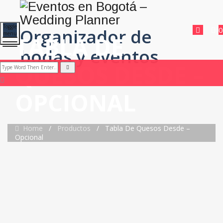
Toggle
Organizador de
0
menu
TABLA DE
bodas y eventos
QUESOS DESDE –
OPCIONAL
Home
/
Productos
/
Tabla De Quesos Desde –
Opcional