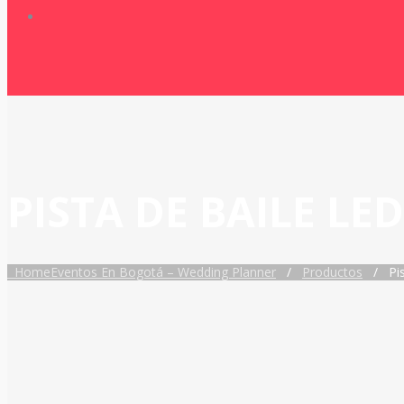
PISTA DE BAILE LED
Home
Eventos En Bogotá – Wedding Planner
/
Productos
/
Pi