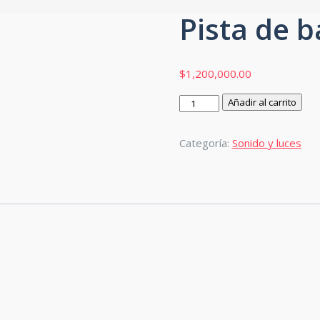
Pista de b
$
1,200,000.00
Pista
Añadir al carrito
de
baile
Categoría:
Sonido y luces
led
de
4
X
5
desde
cantidad