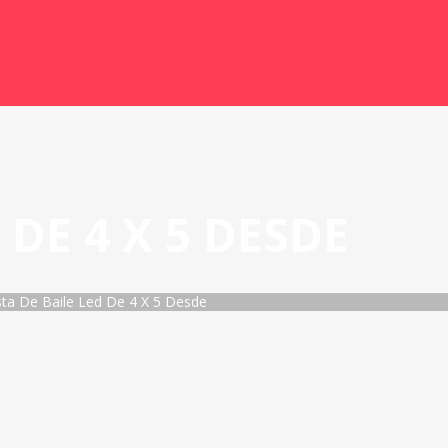
 DE 4 X 5 DESDE
sta De Baile Led De 4 X 5 Desde