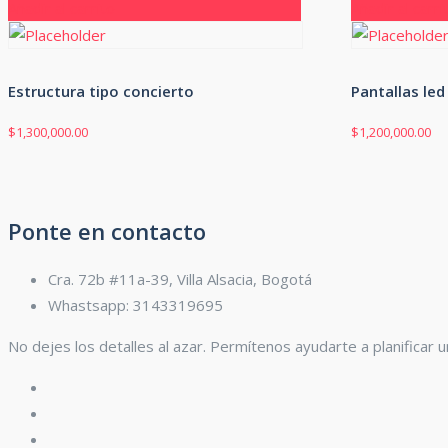
Añadir al carrito
Añadir al carri
Estructura tipo concierto
Pantallas le
$
1,300,000.00
$
1,200,000.00
Ponte en contacto
Cra. 72b #11a-39, Villa Alsacia, Bogotá
Whastsapp: 3143319695
No dejes los detalles al azar. Permítenos ayudarte a planificar u