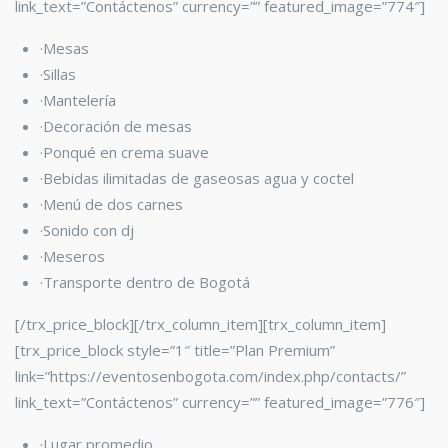
link_text=”Contáctenos” currency=”” featured_image=”774″]
·Mesas
·Sillas
·Mantelería
·Decoración de mesas
·Ponqué en crema suave
·Bebidas ilimitadas de gaseosas agua y coctel
·Menú de dos carnes
·Sonido con dj
·Meseros
·Transporte dentro de Bogotá
[/trx_price_block][/trx_column_item][trx_column_item]
[trx_price_block style=”1″ title=”Plan Premium”
link=”https://eventosenbogota.com/index.php/contacts/”
link_text=”Contáctenos” currency=”” featured_image=”776″]
·Lugar promedio