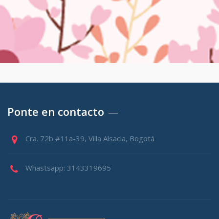
Ponte en contacto
Cra. 72b #11a-39, Villa Alsacia, Bogotá
Whastsapp: 3143319695