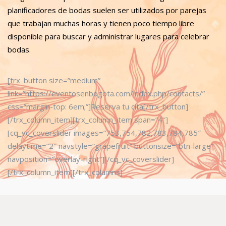
planificadores de bodas suelen ser utilizados por parejas
que trabajan muchas horas y tienen poco tiempo libre
disponible para buscar y administrar lugares para celebrar
bodas.
[trx_button size=”medium”
link=”https://eventosenbogota.com/index.php/contacts/”
css=”margin-top: 6em;”]Reserva tu cita[/trx_button]
[/trx_column_item][trx_column_item span=”4″]
[cq_vc_coverslider images=”753,754,782,783,784,785″
delaytime=”2″ navstyle=”grapefruit” buttonsize=”btn-large”
navposition=”overlay-right”][/cq_vc_coverslider]
[/trx_column_item][/trx_columns]