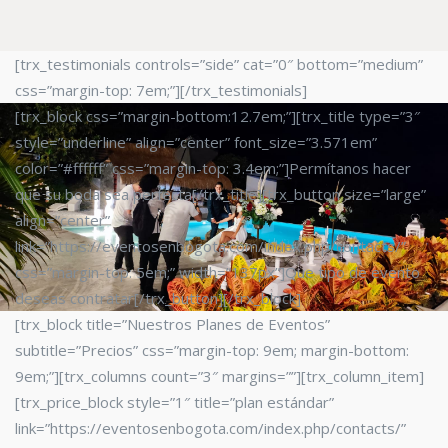
[trx_testimonials controls=”side” cat=”0″ bottom=”medium”
css=”margin-top: 7em;”][/trx_testimonials]
[trx_block css=”margin-bottom:12.7em;”][trx_title type=”3″
style=”underline” align=”center” font_size=”3.571em”
color=”#ffffff” css=”margin-top: 3.4em;”]Permítanos hacer
que su boda sea perfecta[/trx_title][trx_button size=”large”
align=”center”
link=”https://eventosenbogota.com/index.php/contacts/”
css=”margin-top: 5em;” width=”137px”]Que tipo de evento
deseas contratar[/trx_button][/trx_block]
[trx_block title=”Nuestros Planes de Eventos”
subtitle=”Precios” css=”margin-top: 9em; margin-bottom:
9em;”][trx_columns count=”3″ margins=””][trx_column_item]
[trx_price_block style=”1″ title=”plan estándar”
link=”https://eventosenbogota.com/index.php/contacts/”