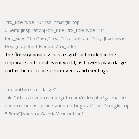
[trx_title type=”6″ css=”margin-top:
0.5em;”]inspiration[/trx_title][trx_title type=”3″
font_size=”3.571em;” top=”tiny” bottom=”tiny”]Exclusive
Design by Best Florists[/trx_title]
The floristry business has a significant market in the
corporate and social event world, as flowers play a large
part in the decor of special events and meetings
[trx_button size=”large”
link=”https://eventosenbogota.com/index.php/galeria-de-
eventos-bodas-quince-anos-en-bogota/” css=”margin-top:
5.5em;”]Nuestra Galeria[/trx_button]