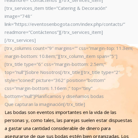
readmore=”Contáctenos”][/trx_services_item]
[trx_services_item title=”Catering & Decoración”
image=”748″
link=”https://eventosenbogota.com/index.php/contacts/”
readmore=”Contáctenos”][/trx_services_item]
[/trx_services]
[trx_columns count=”9″ margins=”” css=”margin-top: 11.3em;
margin-bottom: 10.8em;”][trx_column_item span=”5″]
[trx_title type=”6″ css=”margin-bottom: 2.5em;”
top=”null”]Sobre Nosotros[/trx_title][trx_title type=”2″
style=”iconed” picture=”362″ position=”bottom”
css=”margin-bottom: 1.16em ;” top=”tiny”
bottom=”null”]Planificamos y diseñamos bodas
Que capturan la imaginación[/trx_title]
Las bodas son eventos importantes en la vida de las
personas y, como tales, las parejas suelen estar dispuestas
a gastar una cantidad considerable de dinero para
asegurarse de que sus bodas estén bien organizadas. Los