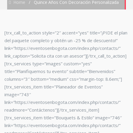
Home
/
Quince Años Con Decoración Personalizada
[trx_call_to_action style=”2″ accent=”yes” title=”¡PIDE el plan
del paquete completo y obtén un -25 % de descuento!”
link=”https://eventosenbogota.com/index.php/contacts/”
link_caption=”Solicita cita con un asesor”][/trx_call_to_action]
[trx_services type=”images” custom=”yes”
title=”Planifiquemos tu evento” subtitle=”Bienvenidos”
columns=”3″ bottom=”medium” css=”margin-top: 8.6em;”]
[trx_services_item title=”Planeador de Eventos”
image=”743″
link=”https://eventosenbogota.com/index.php/contacts/”
readmore=”Contáctenos”][/trx_services_item]
[trx_services_item title=”Bouquets & Estilo” image=”746″
link=”https://eventosenbogota.com/index.php/contacts/”