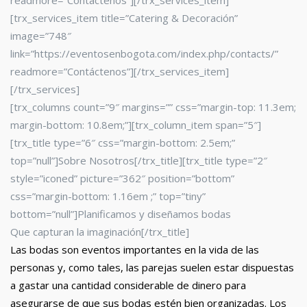
readmore=”Contáctenos”][/trx_services_item]
[trx_services_item title=”Catering & Decoración”
image=”748″
link=”https://eventosenbogota.com/index.php/contacts/”
readmore=”Contáctenos”][/trx_services_item]
[/trx_services]
[trx_columns count=”9″ margins=”” css=”margin-top: 11.3em;
margin-bottom: 10.8em;”][trx_column_item span=”5″]
[trx_title type=”6″ css=”margin-bottom: 2.5em;”
top=”null”]Sobre Nosotros[/trx_title][trx_title type=”2″
style=”iconed” picture=”362″ position=”bottom”
css=”margin-bottom: 1.16em ;” top=”tiny”
bottom=”null”]Planificamos y diseñamos bodas
Que capturan la imaginación[/trx_title]
Las bodas son eventos importantes en la vida de las
personas y, como tales, las parejas suelen estar dispuestas
a gastar una cantidad considerable de dinero para
asegurarse de que sus bodas estén bien organizadas. Los