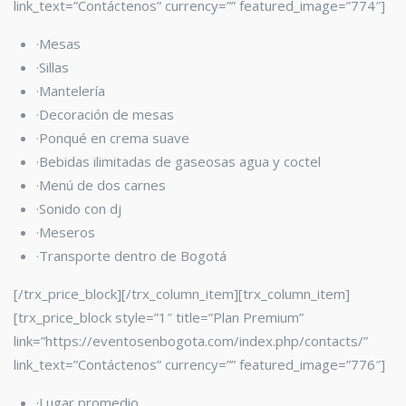
link_text=”Contáctenos” currency=”” featured_image=”774″]
·Mesas
·Sillas
·Mantelería
·Decoración de mesas
·Ponqué en crema suave
·Bebidas ilimitadas de gaseosas agua y coctel
·Menú de dos carnes
·Sonido con dj
·Meseros
·Transporte dentro de Bogotá
[/trx_price_block][/trx_column_item][trx_column_item]
[trx_price_block style=”1″ title=”Plan Premium”
link=”https://eventosenbogota.com/index.php/contacts/”
link_text=”Contáctenos” currency=”” featured_image=”776″]
·Lugar promedio