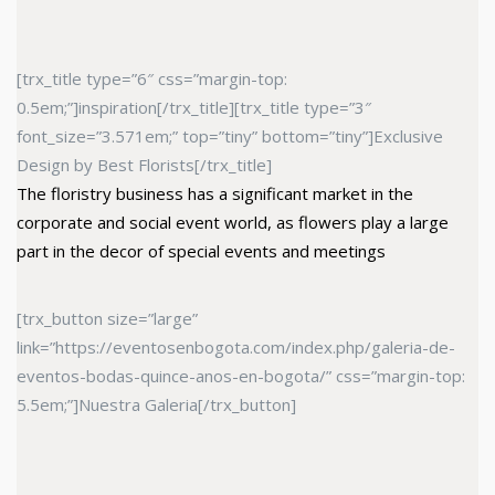
[trx_title type=”6″ css=”margin-top:
0.5em;”]inspiration[/trx_title][trx_title type=”3″
font_size=”3.571em;” top=”tiny” bottom=”tiny”]Exclusive
Design by Best Florists[/trx_title]
The floristry business has a significant market in the
corporate and social event world, as flowers play a large
part in the decor of special events and meetings
[trx_button size=”large”
link=”https://eventosenbogota.com/index.php/galeria-de-
eventos-bodas-quince-anos-en-bogota/” css=”margin-top:
5.5em;”]Nuestra Galeria[/trx_button]