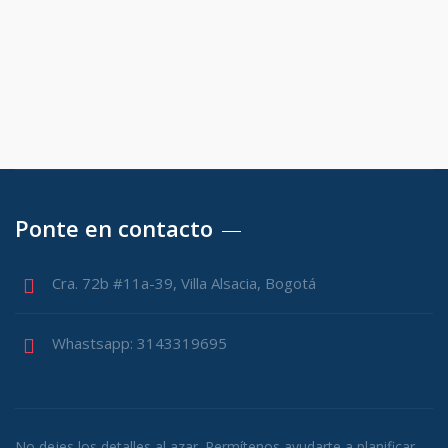
Ponte en contacto
Cra. 72b #11a-39, Villa Alsacia, Bogotá
Whastsapp: 3143319695
No dejes los detalles al azar. Permítenos ayudarte a planificar