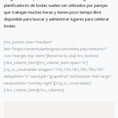
planificadores de bodas suelen ser utilizados por parejas
que trabajan muchas horas y tienen poco tiempo libre
disponible para buscar y administrar lugares para celebrar
bodas.
[trx_button size=”medium”
link=”https://eventosenbogota.com/index.php/contacts/”
css=”margin-top: 6em;”]Reserva tu cita[/trx_button]
[/trx_column_item][trx_column_item span=”4″]
[cq_vc_coverslider images=”753,754,782,783,784,785″
delaytime=”2″ navstyle=”grapefruit” buttonsize=”btn-large”
navposition=”overlay-right”][/cq_vc_coverslider]
[/trx_column_item][/trx_columns]