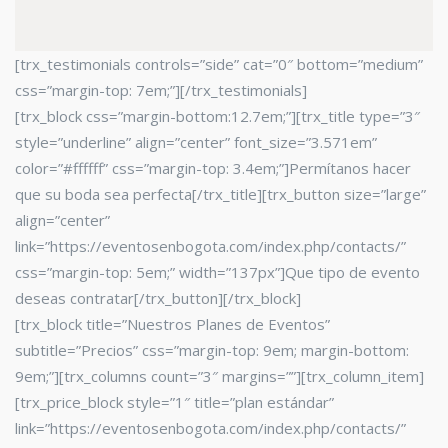
[trx_testimonials controls=”side” cat=”0″ bottom=”medium”
css=”margin-top: 7em;”][/trx_testimonials]
[trx_block css=”margin-bottom:12.7em;”][trx_title type=”3″
style=”underline” align=”center” font_size=”3.571em”
color=”#ffffff” css=”margin-top: 3.4em;”]Permítanos hacer
que su boda sea perfecta[/trx_title][trx_button size=”large”
align=”center”
link=”https://eventosenbogota.com/index.php/contacts/”
css=”margin-top: 5em;” width=”137px”]Que tipo de evento
deseas contratar[/trx_button][/trx_block]
[trx_block title=”Nuestros Planes de Eventos”
subtitle=”Precios” css=”margin-top: 9em; margin-bottom:
9em;”][trx_columns count=”3″ margins=””][trx_column_item]
[trx_price_block style=”1″ title=”plan estándar”
link=”https://eventosenbogota.com/index.php/contacts/”