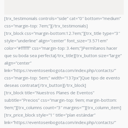
[trx_testimonials controls=”side” cat=”0″ bottom=”medium”
css=”margin-top: 7em;”][/trx_testimonials]
[trx_block css=”margin-bottom:12.7em;”][trx_title type=”3″
style=”underline” align=”center” font_size=”3.571em”
color=”#ffffff” css=”margin-top: 3.4em;”]Permítanos hacer
que su boda sea perfecta[/trx_title][trx_button size=”large”
align=”center”
link=”https://eventosenbogota.com/index.php/contacts/”
css=”margin-top: 5em;” width=”137px”]Que tipo de evento
deseas contratar[/trx_button][/trx_block]
[trx_block title=”Nuestros Planes de Eventos”
subtitle=”Precios” css=”margin-top: 9em; margin-bottom:
9em;”][trx_columns count=”3″ margins=””][trx_column_item]
[trx_price_block style=”1″ title=”plan estándar”
link=”https://eventosenbogota.com/index.php/contacts/”