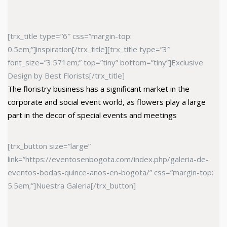
[trx_title type=”6″ css=”margin-top:
0.5em;”]inspiration[/trx_title][trx_title type=”3″
font_size=”3.571em;” top=”tiny” bottom=”tiny”]Exclusive
Design by Best Florists[/trx_title]
The floristry business has a significant market in the
corporate and social event world, as flowers play a large
part in the decor of special events and meetings
[trx_button size=”large”
link=”https://eventosenbogota.com/index.php/galeria-de-
eventos-bodas-quince-anos-en-bogota/” css=”margin-top:
5.5em;”]Nuestra Galeria[/trx_button]