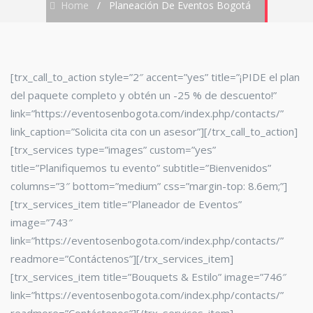
Home
/
Planeación De Eventos Bogotá
[trx_call_to_action style=”2″ accent=”yes” title=”¡PIDE el plan
del paquete completo y obtén un -25 % de descuento!”
link=”https://eventosenbogota.com/index.php/contacts/”
link_caption=”Solicita cita con un asesor”][/trx_call_to_action]
[trx_services type=”images” custom=”yes”
title=”Planifiquemos tu evento” subtitle=”Bienvenidos”
columns=”3″ bottom=”medium” css=”margin-top: 8.6em;”]
[trx_services_item title=”Planeador de Eventos”
image=”743″
link=”https://eventosenbogota.com/index.php/contacts/”
readmore=”Contáctenos”][/trx_services_item]
[trx_services_item title=”Bouquets & Estilo” image=”746″
link=”https://eventosenbogota.com/index.php/contacts/”