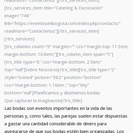
readmore=”Contáctenos”][/trx_services_item]
[trx_services_item title=”Catering & Decoración”
image=”748″
link=”https://eventosenbogota.com/index.php/contacts/”
readmore=”Contáctenos”][/trx_services_item]
[/trx_services]
[trx_columns count=”9″ margins=”” css=”margin-top: 11.3em;
margin-bottom: 10.8em;”][trx_column_item span=”5″]
[trx_title type=”6″ css=”margin-bottom: 2.5em;”
top=”null”]Sobre Nosotros[/trx_title][trx_title type=”2″
style=”iconed” picture=”362″ position=”bottom”
css=”margin-bottom: 1.16em ;” top=”tiny”
bottom=”null”]Planificamos y diseñamos bodas
Que capturan la imaginación[/trx_title]
Las bodas son eventos importantes en la vida de las
personas y, como tales, las parejas suelen estar dispuestas
a gastar una cantidad considerable de dinero para
asegurarse de que sus bodas estén bien organizadas. Los