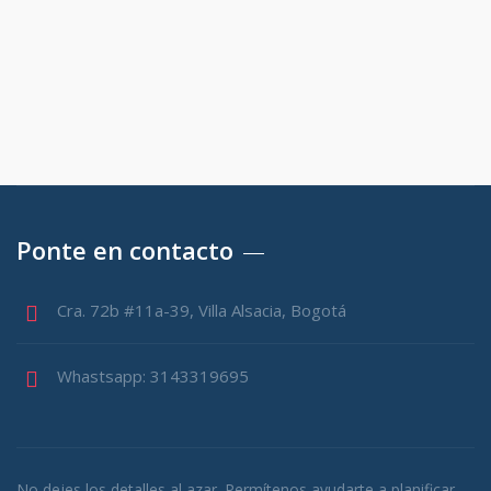
Ponte en contacto
Cra. 72b #11a-39, Villa Alsacia, Bogotá
Whastsapp: 3143319695
No dejes los detalles al azar. Permítenos ayudarte a planificar