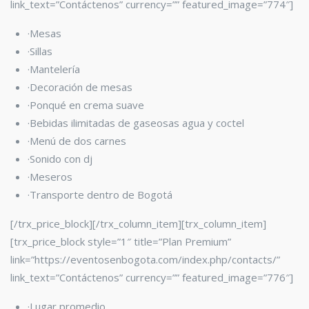
link_text=”Contáctenos” currency=”” featured_image=”774″]
·Mesas
·Sillas
·Mantelería
·Decoración de mesas
·Ponqué en crema suave
·Bebidas ilimitadas de gaseosas agua y coctel
·Menú de dos carnes
·Sonido con dj
·Meseros
·Transporte dentro de Bogotá
[/trx_price_block][/trx_column_item][trx_column_item]
[trx_price_block style=”1″ title=”Plan Premium”
link=”https://eventosenbogota.com/index.php/contacts/”
link_text=”Contáctenos” currency=”” featured_image=”776″]
·Lugar promedio