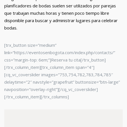
planificadores de bodas suelen ser utilizados por parejas
que trabajan muchas horas y tienen poco tiempo libre
disponible para buscar y administrar lugares para celebrar
bodas.
[trx_button size=”medium”
link=”https://eventosenbogota.com/index.php/contacts/”
css=”margin-top: 6em;”]Reserva tu cita[/trx_button]
[/trx_column_item][trx_column_item span=”4″]
[cq_vc_coverslider images=”753,754,782,783,784,785″
delaytime=”2″ navstyle=”grapefruit” buttonsize=”btn-large”
navposition=”overlay-right”][/cq_vc_coverslider]
[/trx_column_item][/trx_columns]