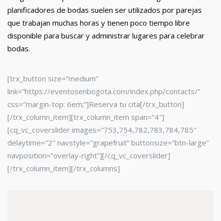
planificadores de bodas suelen ser utilizados por parejas
que trabajan muchas horas y tienen poco tiempo libre
disponible para buscar y administrar lugares para celebrar
bodas.
[trx_button size=”medium”
link=”https://eventosenbogota.com/index.php/contacts/”
css=”margin-top: 6em;”]Reserva tu cita[/trx_button]
[/trx_column_item][trx_column_item span=”4″]
[cq_vc_coverslider images=”753,754,782,783,784,785″
delaytime=”2″ navstyle=”grapefruit” buttonsize=”btn-large”
navposition=”overlay-right”][/cq_vc_coverslider]
[/trx_column_item][/trx_columns]