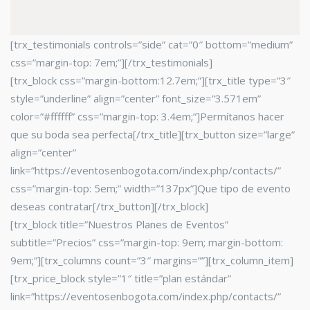
[trx_testimonials controls=”side” cat=”0″ bottom=”medium”
css=”margin-top: 7em;”][/trx_testimonials]
[trx_block css=”margin-bottom:12.7em;”][trx_title type=”3″
style=”underline” align=”center” font_size=”3.571em”
color=”#ffffff” css=”margin-top: 3.4em;”]Permítanos hacer
que su boda sea perfecta[/trx_title][trx_button size=”large”
align=”center”
link=”https://eventosenbogota.com/index.php/contacts/”
css=”margin-top: 5em;” width=”137px”]Que tipo de evento
deseas contratar[/trx_button][/trx_block]
[trx_block title=”Nuestros Planes de Eventos”
subtitle=”Precios” css=”margin-top: 9em; margin-bottom:
9em;”][trx_columns count=”3″ margins=””][trx_column_item]
[trx_price_block style=”1″ title=”plan estándar”
link=”https://eventosenbogota.com/index.php/contacts/”