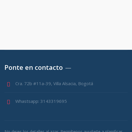
Ponte en contacto
Cra. 72b #11a-39, Villa Alsacia, Bogotá
Whastsapp: 3143319695
No dejes los detalles al azar. Permítenos ayudarte a planificar