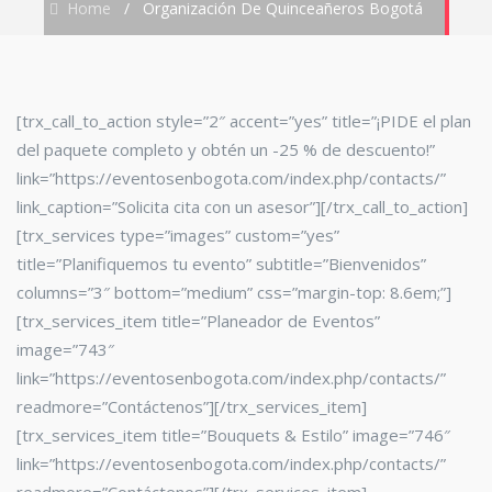
Home
/
Organización De Quinceañeros Bogotá
[trx_call_to_action style=”2″ accent=”yes” title=”¡PIDE el plan
del paquete completo y obtén un -25 % de descuento!”
link=”https://eventosenbogota.com/index.php/contacts/”
link_caption=”Solicita cita con un asesor”][/trx_call_to_action]
[trx_services type=”images” custom=”yes”
title=”Planifiquemos tu evento” subtitle=”Bienvenidos”
columns=”3″ bottom=”medium” css=”margin-top: 8.6em;”]
[trx_services_item title=”Planeador de Eventos”
image=”743″
link=”https://eventosenbogota.com/index.php/contacts/”
readmore=”Contáctenos”][/trx_services_item]
[trx_services_item title=”Bouquets & Estilo” image=”746″
link=”https://eventosenbogota.com/index.php/contacts/”