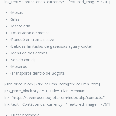
link_text=”Contáctenos” currency=”” featured_image=”774″]
·Mesas
·Sillas
·Mantelería
·Decoración de mesas
·Ponqué en crema suave
·Bebidas ilimitadas de gaseosas agua y coctel
·Menú de dos carnes
·Sonido con dj
·Meseros
·Transporte dentro de Bogotá
[/trx_price_block][/trx_column_item][trx_column_item]
[trx_price_block style=”1″ title=”Plan Premium”
link=”https://eventosenbogota.com/index.php/contacts/”
link_text=”Contáctenos” currency=”” featured_image=”776″]
·Lugar promedio