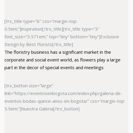
[trx_title type=”6″ css=”margin-top:
0.5em;”]inspiration[/trx_title][trx_title type=”3″
font_size=”3.571em;” top=”tiny” bottom=”tiny”]Exclusive
Design by Best Florists[/trx_title]
The floristry business has a significant market in the
corporate and social event world, as flowers play a large
part in the decor of special events and meetings
[trx_button size=”large”
link=”https://eventosenbogota.com/index.php/galeria-de-
eventos-bodas-quince-anos-en-bogota/” css=”margin-top:
5.5em;”]Nuestra Galeria[/trx_button]