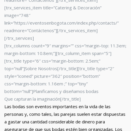
readmore=”Contáctenos”][/trx_services_item]
[trx_services_item title=”Catering & Decoración”
image=”748″
link=”https://eventosenbogota.com/index.php/contacts/”
readmore=”Contáctenos”][/trx_services_item]
[/trx_services]
[trx_columns count=”9″ margins=”” css=”margin-top: 11.3em;
margin-bottom: 10.8em;”][trx_column_item span=”5″]
[trx_title type=”6″ css=”margin-bottom: 2.5em;”
top=”null”]Sobre Nosotros[/trx_title][trx_title type=”2″
style=”iconed” picture=”362″ position=”bottom”
css=”margin-bottom: 1.16em ;” top=”tiny”
bottom=”null”]Planificamos y diseñamos bodas
Que capturan la imaginación[/trx_title]
Las bodas son eventos importantes en la vida de las
personas y, como tales, las parejas suelen estar dispuestas
a gastar una cantidad considerable de dinero para
asegurarse de que sus bodas estén bien organizadas. Los