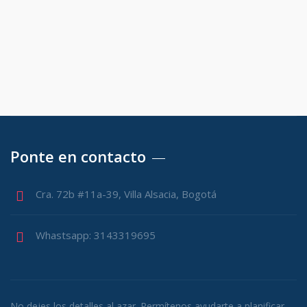
Ponte en contacto
Cra. 72b #11a-39, Villa Alsacia, Bogotá
Whastsapp: 3143319695
No dejes los detalles al azar. Permítenos ayudarte a planificar