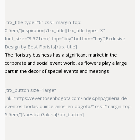
[trx_title type=”6″ css=”margin-top:
0.5em;”]inspiration[/trx_title][trx_title type=”3″
font_size=”3.571em;” top=”tiny” bottom=”tiny”]Exclusive
Design by Best Florists[/trx_title]
The floristry business has a significant market in the
corporate and social event world, as flowers play a large
part in the decor of special events and meetings
[trx_button size=”large”
link=”https://eventosenbogota.com/index.php/galeria-de-
eventos-bodas-quince-anos-en-bogota/” css=”margin-top:
5.5em;”]Nuestra Galeria[/trx_button]