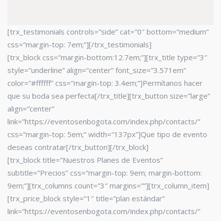
[trx_testimonials controls=”side” cat=”0″ bottom=”medium”
css=”margin-top: 7em;”][/trx_testimonials]
[trx_block css=”margin-bottom:12.7em;”][trx_title type=”3″
style=”underline” align=”center” font_size=”3.571em”
color=”#ffffff” css=”margin-top: 3.4em;”]Permítanos hacer
que su boda sea perfecta[/trx_title][trx_button size=”large”
align=”center”
link=”https://eventosenbogota.com/index.php/contacts/”
css=”margin-top: 5em;” width=”137px”]Que tipo de evento
deseas contratar[/trx_button][/trx_block]
[trx_block title=”Nuestros Planes de Eventos”
subtitle=”Precios” css=”margin-top: 9em; margin-bottom:
9em;”][trx_columns count=”3″ margins=””][trx_column_item]
[trx_price_block style=”1″ title=”plan estándar”
link=”https://eventosenbogota.com/index.php/contacts/”