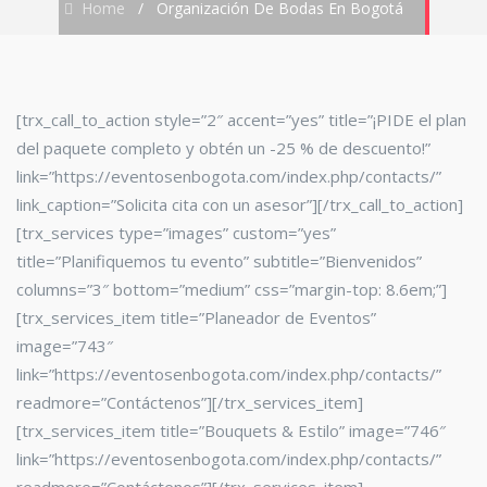
Home
/
Organización De Bodas En Bogotá
[trx_call_to_action style=”2″ accent=”yes” title=”¡PIDE el plan
del paquete completo y obtén un -25 % de descuento!”
link=”https://eventosenbogota.com/index.php/contacts/”
link_caption=”Solicita cita con un asesor”][/trx_call_to_action]
[trx_services type=”images” custom=”yes”
title=”Planifiquemos tu evento” subtitle=”Bienvenidos”
columns=”3″ bottom=”medium” css=”margin-top: 8.6em;”]
[trx_services_item title=”Planeador de Eventos”
image=”743″
link=”https://eventosenbogota.com/index.php/contacts/”
readmore=”Contáctenos”][/trx_services_item]
[trx_services_item title=”Bouquets & Estilo” image=”746″
link=”https://eventosenbogota.com/index.php/contacts/”