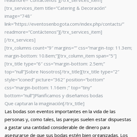
readmore=”Contáctenos”][/trx_services_item]
[trx_services_item title=”Catering & Decoración”
image=”748″
link=”https://eventosenbogota.com/index.php/contacts/”
readmore=”Contáctenos”][/trx_services_item]
[/trx_services]
[trx_columns count=”9″ margins=”” css=”margin-top: 11.3em;
margin-bottom: 10.8em;”][trx_column_item span=”5″]
[trx_title type=”6″ css=”margin-bottom: 2.5em;”
top=”null”]Sobre Nosotros[/trx_title][trx_title type=”2″
style=”iconed” picture=”362″ position=”bottom”
css=”margin-bottom: 1.16em ;” top=”tiny”
bottom=”null”]Planificamos y diseñamos bodas
Que capturan la imaginación[/trx_title]
Las bodas son eventos importantes en la vida de las
personas y, como tales, las parejas suelen estar dispuestas
a gastar una cantidad considerable de dinero para
asegurarse de que sus bodas estén bien organizadas. Los