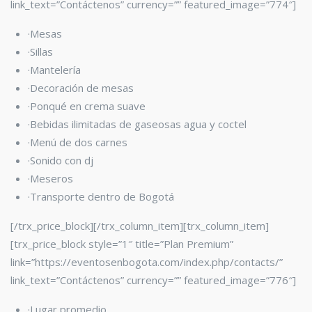
link_text=”Contáctenos” currency=”” featured_image=”774″]
·Mesas
·Sillas
·Mantelería
·Decoración de mesas
·Ponqué en crema suave
·Bebidas ilimitadas de gaseosas agua y coctel
·Menú de dos carnes
·Sonido con dj
·Meseros
·Transporte dentro de Bogotá
[/trx_price_block][/trx_column_item][trx_column_item]
[trx_price_block style=”1″ title=”Plan Premium”
link=”https://eventosenbogota.com/index.php/contacts/”
link_text=”Contáctenos” currency=”” featured_image=”776″]
·Lugar promedio