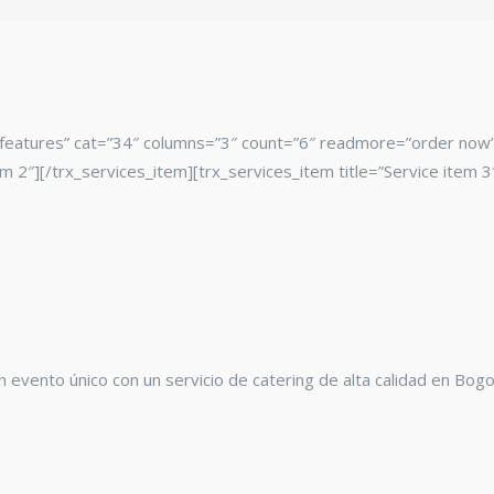
=”features” cat=”34″ columns=”3″ count=”6″ readmore=”order now” 
em 2″][/trx_services_item][trx_services_item title=”Service item 3
n evento único con un servicio de catering de alta calidad en Bogo