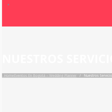
NUESTROS SERVICI
Home
Eventos En Bogotá – Wedding Planner
/
Nuestros Servici