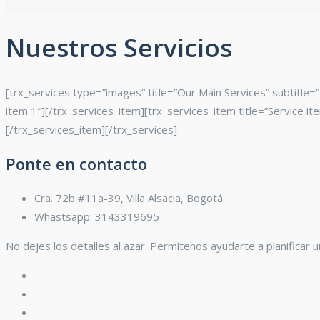
Nuestros Servicios
[trx_services type=”images” title=”Our Main Services” subtitle
item 1″][/trx_services_item][trx_services_item title=”Service it
[/trx_services_item][/trx_services]
Ponte en contacto
Cra. 72b #11a-39, Villa Alsacia, Bogotá
Whastsapp: 3143319695
No dejes los detalles al azar. Permítenos ayudarte a planificar u