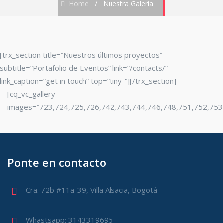
Home
/
Nuestra Galeria
[trx_section title=”Nuestros últimos proyectos”
subtitle=”Portafolio de Eventos” link=”/contacts/”
link_caption=”get in touch” top=”tiny-“][/trx_section]
[cq_vc_gallery
images=”723,724,725,726,742,743,744,746,748,751,752,753
Ponte en contacto
Cra. 72b #11a-39, Villa Alsacia, Bogotá
Whastsapp: 3143319695