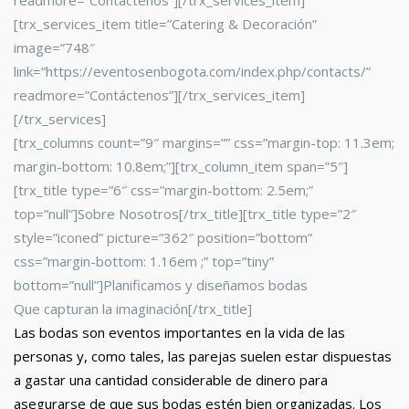
readmore=”Contáctenos”][/trx_services_item]
[trx_services_item title=”Catering & Decoración”
image=”748″
link=”https://eventosenbogota.com/index.php/contacts/”
readmore=”Contáctenos”][/trx_services_item]
[/trx_services]
[trx_columns count=”9″ margins=”” css=”margin-top: 11.3em;
margin-bottom: 10.8em;”][trx_column_item span=”5″]
[trx_title type=”6″ css=”margin-bottom: 2.5em;”
top=”null”]Sobre Nosotros[/trx_title][trx_title type=”2″
style=”iconed” picture=”362″ position=”bottom”
css=”margin-bottom: 1.16em ;” top=”tiny”
bottom=”null”]Planificamos y diseñamos bodas
Que capturan la imaginación[/trx_title]
Las bodas son eventos importantes en la vida de las
personas y, como tales, las parejas suelen estar dispuestas
a gastar una cantidad considerable de dinero para
asegurarse de que sus bodas estén bien organizadas. Los