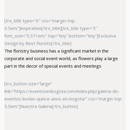
[trx_title type=”6″ css=”margin-top:
0.5em;”]inspiration[/trx_title][trx_title type=”3″
font_size=”3.571em;” top=”tiny” bottom=”tiny”]Exclusive
Design by Best Florists[/trx_title]
The floristry business has a significant market in the
corporate and social event world, as flowers play a large
part in the decor of special events and meetings
[trx_button size=”large”
link=”https://eventosenbogota.com/index.php/galeria-de-
eventos-bodas-quince-anos-en-bogota/” css=”margin-top:
5.5em;”]Nuestra Galeria[/trx_button]