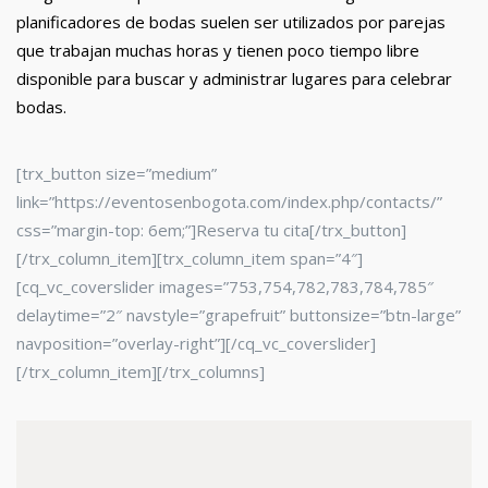
planificadores de bodas suelen ser utilizados por parejas
que trabajan muchas horas y tienen poco tiempo libre
disponible para buscar y administrar lugares para celebrar
bodas.
[trx_button size=”medium”
link=”https://eventosenbogota.com/index.php/contacts/”
css=”margin-top: 6em;”]Reserva tu cita[/trx_button]
[/trx_column_item][trx_column_item span=”4″]
[cq_vc_coverslider images=”753,754,782,783,784,785″
delaytime=”2″ navstyle=”grapefruit” buttonsize=”btn-large”
navposition=”overlay-right”][/cq_vc_coverslider]
[/trx_column_item][/trx_columns]