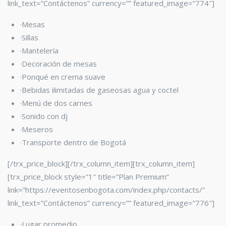
link_text=”Contáctenos” currency=”” featured_image=”774″]
·Mesas
·Sillas
·Mantelería
·Decoración de mesas
·Ponqué en crema suave
·Bebidas ilimitadas de gaseosas agua y coctel
·Menú de dos carnes
·Sonido con dj
·Meseros
·Transporte dentro de Bogotá
[/trx_price_block][/trx_column_item][trx_column_item]
[trx_price_block style=”1″ title=”Plan Premium”
link=”https://eventosenbogota.com/index.php/contacts/”
link_text=”Contáctenos” currency=”” featured_image=”776″]
·Lugar promedio