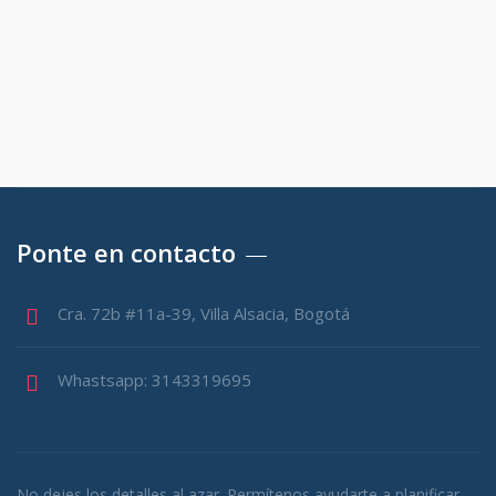
Ponte en contacto
Cra. 72b #11a-39, Villa Alsacia, Bogotá
Whastsapp: 3143319695
No dejes los detalles al azar. Permítenos ayudarte a planificar