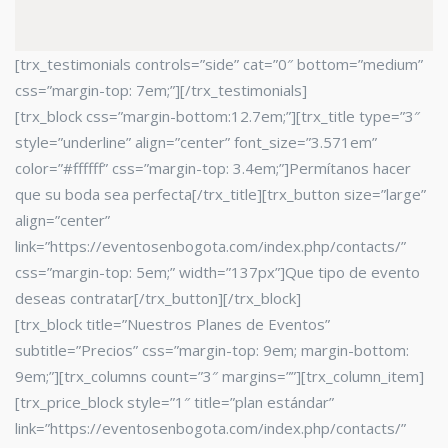
[trx_testimonials controls=”side” cat=”0″ bottom=”medium”
css=”margin-top: 7em;”][/trx_testimonials]
[trx_block css=”margin-bottom:12.7em;”][trx_title type=”3″
style=”underline” align=”center” font_size=”3.571em”
color=”#ffffff” css=”margin-top: 3.4em;”]Permítanos hacer
que su boda sea perfecta[/trx_title][trx_button size=”large”
align=”center”
link=”https://eventosenbogota.com/index.php/contacts/”
css=”margin-top: 5em;” width=”137px”]Que tipo de evento
deseas contratar[/trx_button][/trx_block]
[trx_block title=”Nuestros Planes de Eventos”
subtitle=”Precios” css=”margin-top: 9em; margin-bottom:
9em;”][trx_columns count=”3″ margins=””][trx_column_item]
[trx_price_block style=”1″ title=”plan estándar”
link=”https://eventosenbogota.com/index.php/contacts/”