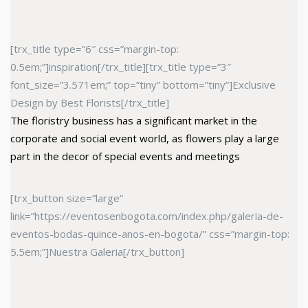
[trx_title type=”6″ css=”margin-top:
0.5em;”]inspiration[/trx_title][trx_title type=”3″
font_size=”3.571em;” top=”tiny” bottom=”tiny”]Exclusive
Design by Best Florists[/trx_title]
The floristry business has a significant market in the
corporate and social event world, as flowers play a large
part in the decor of special events and meetings
[trx_button size=”large”
link=”https://eventosenbogota.com/index.php/galeria-de-
eventos-bodas-quince-anos-en-bogota/” css=”margin-top:
5.5em;”]Nuestra Galeria[/trx_button]