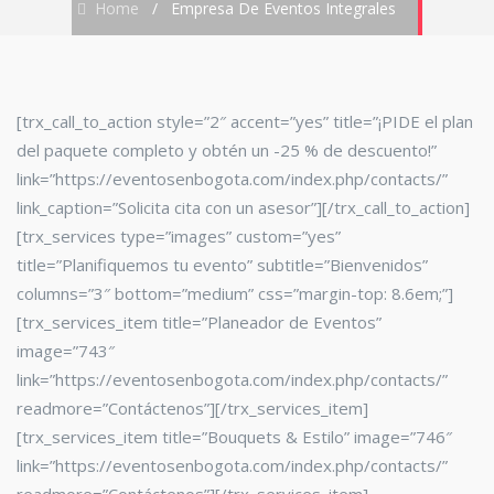
Home
/
Empresa De Eventos Integrales
[trx_call_to_action style=”2″ accent=”yes” title=”¡PIDE el plan
del paquete completo y obtén un -25 % de descuento!”
link=”https://eventosenbogota.com/index.php/contacts/”
link_caption=”Solicita cita con un asesor”][/trx_call_to_action]
[trx_services type=”images” custom=”yes”
title=”Planifiquemos tu evento” subtitle=”Bienvenidos”
columns=”3″ bottom=”medium” css=”margin-top: 8.6em;”]
[trx_services_item title=”Planeador de Eventos”
image=”743″
link=”https://eventosenbogota.com/index.php/contacts/”
readmore=”Contáctenos”][/trx_services_item]
[trx_services_item title=”Bouquets & Estilo” image=”746″
link=”https://eventosenbogota.com/index.php/contacts/”