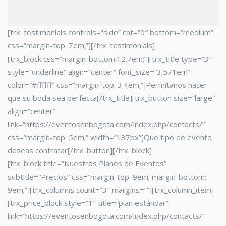
[trx_testimonials controls=”side” cat=”0″ bottom=”medium”
css=”margin-top: 7em;”][/trx_testimonials]
[trx_block css=”margin-bottom:12.7em;”][trx_title type=”3″
style=”underline” align=”center” font_size=”3.571em”
color=”#ffffff” css=”margin-top: 3.4em;”]Permítanos hacer
que su boda sea perfecta[/trx_title][trx_button size=”large”
align=”center”
link=”https://eventosenbogota.com/index.php/contacts/”
css=”margin-top: 5em;” width=”137px”]Que tipo de evento
deseas contratar[/trx_button][/trx_block]
[trx_block title=”Nuestros Planes de Eventos”
subtitle=”Precios” css=”margin-top: 9em; margin-bottom:
9em;”][trx_columns count=”3″ margins=””][trx_column_item]
[trx_price_block style=”1″ title=”plan estándar”
link=”https://eventosenbogota.com/index.php/contacts/”