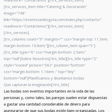
readmore=”Contáctenos”][/trx_services_item]
[trx_services_item title=”Catering & Decoración”
image=”748″
link=”https://eventosenbogota.com/index.php/contacts/”
readmore=”Contáctenos”][/trx_services_item]
[/trx_services]
[trx_columns count=”9″ margins=”” css=”margin-top: 11.3em;
margin-bottom: 10.8em;”][trx_column_item span=”5″]
[trx_title type=”6″ css=”margin-bottom: 2.5em;”
top=”null”]Sobre Nosotros[/trx_title][trx_title type=”2″
style=”iconed” picture=”362″ position=”bottom”
css=”margin-bottom: 1.16em ;” top=”tiny”
bottom=”null”]Planificamos y diseñamos bodas
Que capturan la imaginación[/trx_title]
Las bodas son eventos importantes en la vida de las
personas y, como tales, las parejas suelen estar dispuestas
a gastar una cantidad considerable de dinero para
asegurarse de que sus bodas estén bien organizadas. Los