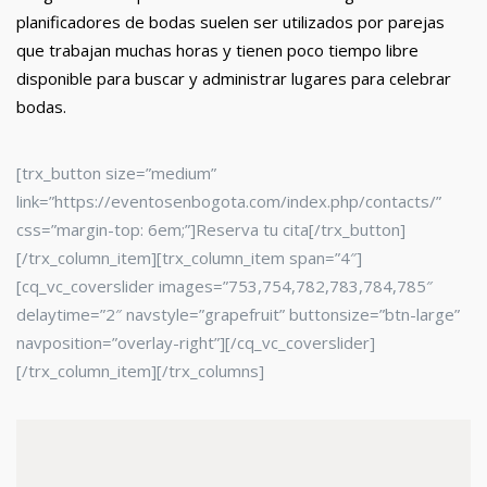
planificadores de bodas suelen ser utilizados por parejas
que trabajan muchas horas y tienen poco tiempo libre
disponible para buscar y administrar lugares para celebrar
bodas.
[trx_button size=”medium”
link=”https://eventosenbogota.com/index.php/contacts/”
css=”margin-top: 6em;”]Reserva tu cita[/trx_button]
[/trx_column_item][trx_column_item span=”4″]
[cq_vc_coverslider images=”753,754,782,783,784,785″
delaytime=”2″ navstyle=”grapefruit” buttonsize=”btn-large”
navposition=”overlay-right”][/cq_vc_coverslider]
[/trx_column_item][/trx_columns]