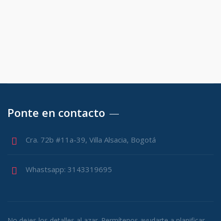
Ponte en contacto
Cra. 72b #11a-39, Villa Alsacia, Bogotá
Whastsapp: 3143319695
No dejes los detalles al azar. Permítenos ayudarte a planificar