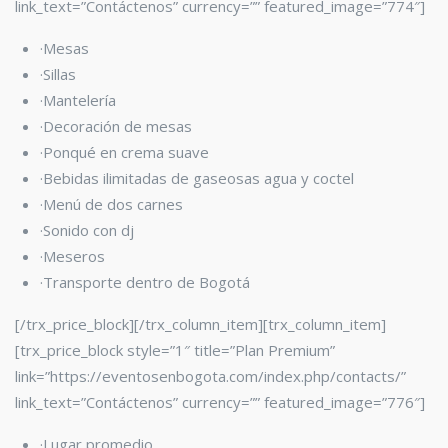
link_text=”Contáctenos” currency=”” featured_image=”774″]
·Mesas
·Sillas
·Mantelería
·Decoración de mesas
·Ponqué en crema suave
·Bebidas ilimitadas de gaseosas agua y coctel
·Menú de dos carnes
·Sonido con dj
·Meseros
·Transporte dentro de Bogotá
[/trx_price_block][/trx_column_item][trx_column_item]
[trx_price_block style=”1″ title=”Plan Premium”
link=”https://eventosenbogota.com/index.php/contacts/”
link_text=”Contáctenos” currency=”” featured_image=”776″]
·Lugar promedio