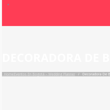
DECORADORA DE 
Home
Eventos En Bogotá – Wedding Planner
/
Decoradora De 