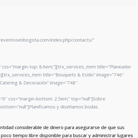
s://eventosenbogota.com/index.php/contacts/”
css=”margin-top: 8.6em;”][trx_services_item title=”Planeador
[trx_services_item title=”Bouquets & Estilo” image=”746″
”Catering & Decoración” image=”748″
=”6″ css=”margin-bottom: 2.5em;” top=”null”]Sobre
” bottom=”null”]Planificamos y diseñamos bodas
cantidad considerable de dinero para asegurarse de que sus
poco tiempo libre disponible para buscar y administrar lugares