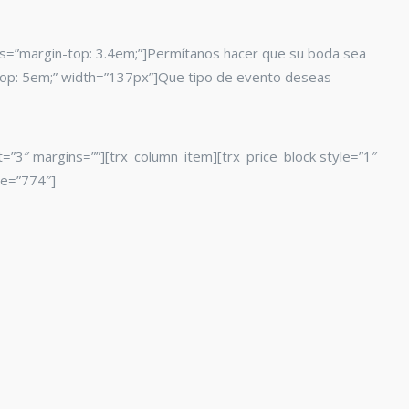
 css=”margin-top: 3.4em;”]Permítanos hacer que su boda sea
n-top: 5em;” width=”137px”]Que tipo de evento deseas
=”3″ margins=””][trx_column_item][trx_price_block style=”1″
ge=”774″]