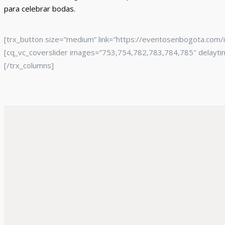
para celebrar bodas.
[trx_button size=”medium” link=”https://eventosenbogota.com/i
[cq_vc_coverslider images=”753,754,782,783,784,785″ delaytime
[/trx_columns]