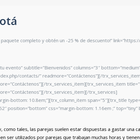
otá
 del paquete completo y obtén un -25 % de descuento!” link=”http
 tu evento” subtitle=”Bienvenidos” columns=”3″ bottom=”medium” 
dex.php/contacts/” readmore=”Contáctenos”][/trx_services_item]
re=”Contáctenos”][/trx_services_item][trx_services_item title=
re=”Contáctenos”][/trx_services_item][/trx_services]
rgin-bottom: 10.8em;”][trx_column_item span=”5″][trx_title type
=”362″ position=”bottom” css=”margin-bottom: 1.16em ;” top=”tiny
, como tales, las parejas suelen estar dispuestas a gastar una 
n ser utilizados por parejas que trabajan muchas horas y tienen 