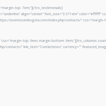
”margin-top: 7em;”][/trx_testimonials]
e=”underline” align=”center” font_size=”3.571em” color=”#ffffff”
nk=”https://eventosenbogota.com/index.php/contacts/” css=”margi
s” css=”margin-top: 9em; margin-bottom: 9em;”][trx_columns count
php/contacts/” link_text=”Contáctenos” currency=”” featured_ima