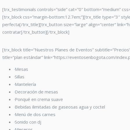
[trx_testimonials controls=”side” cat=”0″ bottom=”medium” css=
[trx_block css=”margin-bottom:12.7em;”][trx_title type=”3″ styl
perfecta[/trx_title][trx_button size=”large” align=”center” li
contratar[/trx_button][/trx_block]
[trx_block title=”Nuestros Planes de Eventos” subtitle=”Precio
title=”plan estándar” link=”https://eventosenbogota.com/index.
·Mesas
·Sillas
·Mantelería
·Decoración de mesas
·Ponqué en crema suave
·Bebidas ilimitadas de gaseosas agua y coctel
·Menú de dos carnes
·Sonido con dj
·Meseros