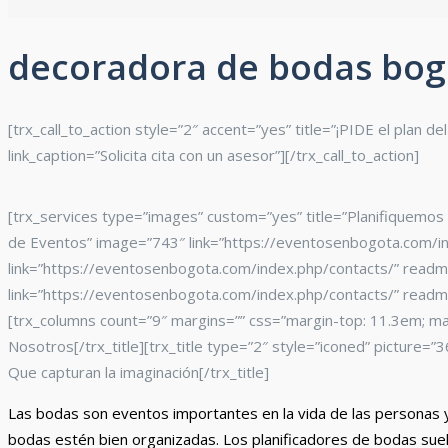
decoradora de bodas bog
[trx_call_to_action style=”2″ accent=”yes” title=”¡PIDE el plan
link_caption=”Solicita cita con un asesor”][/trx_call_to_action]
[trx_services type=”images” custom=”yes” title=”Planifiquemos
de Eventos” image=”743″ link=”https://eventosenbogota.com/in
link=”https://eventosenbogota.com/index.php/contacts/” readmo
link=”https://eventosenbogota.com/index.php/contacts/” readmo
[trx_columns count=”9″ margins=”” css=”margin-top: 11.3em; ma
Nosotros[/trx_title][trx_title type=”2″ style=”iconed” picture
Que capturan la imaginación[/trx_title]
Las bodas son eventos importantes en la vida de las personas y
bodas estén bien organizadas. Los planificadores de bodas suele