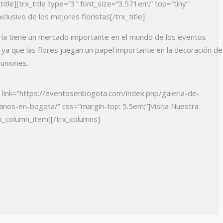
_title][trx_title type=”3″ font_size=”3.571em;” top=”tiny”
lusivo de los mejores floristas[/trx_title]
tería tiene un mercado importante en el mundo de los eventos
, ya que las flores juegan un papel importante en la decoración de
uniones.
” link=”https://eventosenbogota.com/index.php/galeria-de-
nos-en-bogota/” css=”margin-top: 5.5em;”]Visita Nuestra
rx_column_item][/trx_columns]