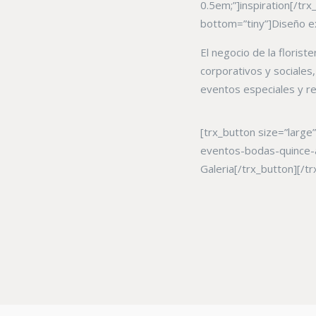
0.5em;”]inspiration[/trx
bottom=”tiny”]Diseño exc
El negocio de la floris
corporativos y sociales
eventos especiales y re
[trx_button size=”large
eventos-bodas-quince-a
Galeria[/trx_button][/t