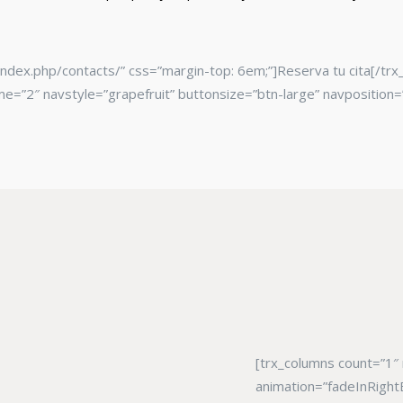
ndex.php/contacts/” css=”margin-top: 6em;”]Reserva tu cita[/trx
=”2″ navstyle=”grapefruit” buttonsize=”btn-large” navposition=”
[trx_columns count=”1″
animation=”fadeInRightB