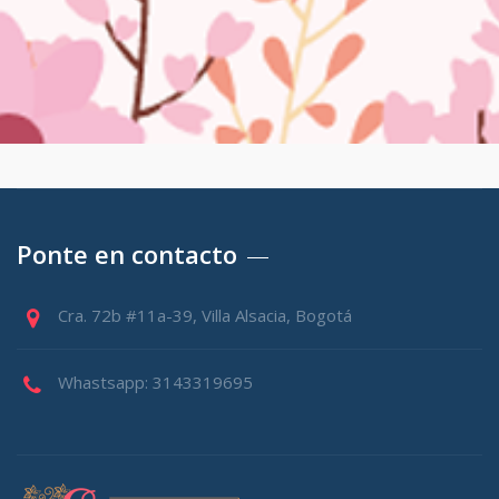
Ponte en contacto
Cra. 72b #11a-39, Villa Alsacia, Bogotá
Whastsapp: 3143319695