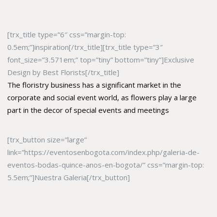
[trx_title type=”6″ css=”margin-top:
0.5em;”]inspiration[/trx_title][trx_title type=”3″
font_size=”3.571em;” top=”tiny” bottom=”tiny”]Exclusive
Design by Best Florists[/trx_title]
The floristry business has a significant market in the
corporate and social event world, as flowers play a large
part in the decor of special events and meetings
[trx_button size=”large”
link=”https://eventosenbogota.com/index.php/galeria-de-
eventos-bodas-quince-anos-en-bogota/” css=”margin-top:
5.5em;”]Nuestra Galeria[/trx_button]