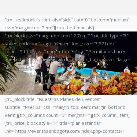
[trx_testimonials controls=”side” cat=”0″ bottom=”medium”
css=”margin-top: 7em;”][/trx_testimonials]
[trx_block css=”margin-bottom:12.7em;”][trx_title type=”3″
style=”underline” align=”center” font_size=”3.571em”
color=”#ffffff” css=”margin-top: 3.4em;”]Permítanos hacer
que su boda sea perfecta[/trx_title][trx_button size=”large”
align=”center”
link=”https://eventosenbogota.com/index.php/contacts/”
css=”margin-top: 5em;” width=”137px”]Que tipo de evento
deseas contratar[/trx_button][/trx_block]
[trx_block title=”Nuestros Planes de Eventos”
subtitle=”Precios” css=”margin-top: 9em; margin-bottom:
9em;”][trx_columns count=”3″ margins=””][trx_column_item]
[trx_price_block style=”1″ title=”plan estándar”
link=”https://eventosenbogota.com/index.php/contacts/”