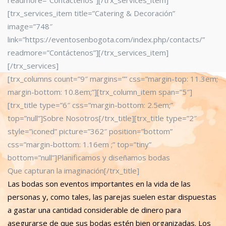
readmore=”Contáctenos”][/trx_services_item]
[trx_services_item title=”Catering & Decoración”
image=”748″
link=”https://eventosenbogota.com/index.php/contacts/”
readmore=”Contáctenos”][/trx_services_item]
[/trx_services]
[trx_columns count=”9″ margins=”” css=”margin-top: 11.3em;
margin-bottom: 10.8em;”][trx_column_item span=”5″]
[trx_title type=”6″ css=”margin-bottom: 2.5em;”
top=”null”]Sobre Nosotros[/trx_title][trx_title type=”2″
style=”iconed” picture=”362″ position=”bottom”
css=”margin-bottom: 1.16em ;” top=”tiny”
bottom=”null”]Planificamos y diseñamos bodas
Que capturan la imaginación[/trx_title]
Las bodas son eventos importantes en la vida de las
personas y, como tales, las parejas suelen estar dispuestas
a gastar una cantidad considerable de dinero para
asegurarse de que sus bodas estén bien organizadas. Los