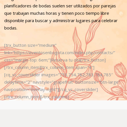
planificadores de bodas suelen ser utilizados por parejas
que trabajan muchas horas y tienen poco tiempo libre
disponible para buscar y administrar lugares para celebrar
bodas.
[trx_button size=”medium”
link=”https://eventosenbogota.com/index.php/contacts/”
css=”margin-top: 6em;”]Reserva tu cita[/trx_button]
[/trx_column_item][trx_column_item span=”4″]
[cq_vc_coverslider images=”753,754,782,783,784,785″
delaytime=”2″ navstyle=”grapefruit” buttonsize=”btn-large”
navposition=”overlay-right”][/cq_vc_coverslider]
[/trx_column_item][/trx_columns]