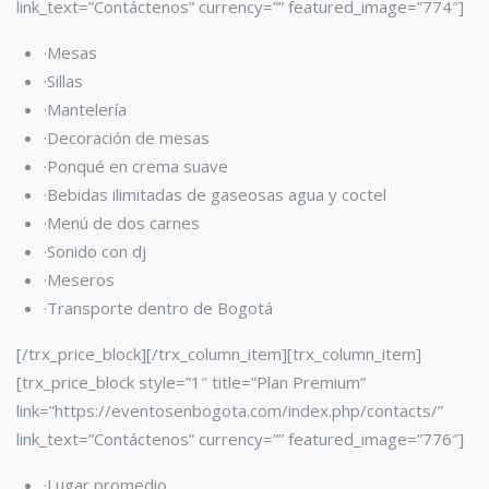
link_text=”Contáctenos” currency=”” featured_image=”774″]
·Mesas
·Sillas
·Mantelería
·Decoración de mesas
·Ponqué en crema suave
·Bebidas ilimitadas de gaseosas agua y coctel
·Menú de dos carnes
·Sonido con dj
·Meseros
·Transporte dentro de Bogotá
[/trx_price_block][/trx_column_item][trx_column_item]
[trx_price_block style=”1″ title=”Plan Premium”
link=”https://eventosenbogota.com/index.php/contacts/”
link_text=”Contáctenos” currency=”” featured_image=”776″]
·Lugar promedio