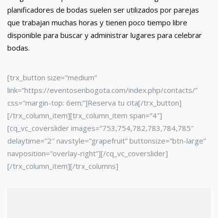
planificadores de bodas suelen ser utilizados por parejas
que trabajan muchas horas y tienen poco tiempo libre
disponible para buscar y administrar lugares para celebrar
bodas.
[trx_button size=”medium”
link=”https://eventosenbogota.com/index.php/contacts/”
css=”margin-top: 6em;”]Reserva tu cita[/trx_button]
[/trx_column_item][trx_column_item span=”4″]
[cq_vc_coverslider images=”753,754,782,783,784,785″
delaytime=”2″ navstyle=”grapefruit” buttonsize=”btn-large”
navposition=”overlay-right”][/cq_vc_coverslider]
[/trx_column_item][/trx_columns]