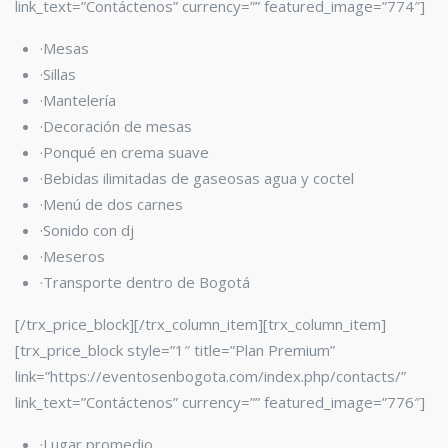
link_text=”Contáctenos” currency=”” featured_image=”774″]
·Mesas
·Sillas
·Mantelería
·Decoración de mesas
·Ponqué en crema suave
·Bebidas ilimitadas de gaseosas agua y coctel
·Menú de dos carnes
·Sonido con dj
·Meseros
·Transporte dentro de Bogotá
[/trx_price_block][/trx_column_item][trx_column_item]
[trx_price_block style=”1″ title=”Plan Premium”
link=”https://eventosenbogota.com/index.php/contacts/”
link_text=”Contáctenos” currency=”” featured_image=”776″]
·Lugar promedio