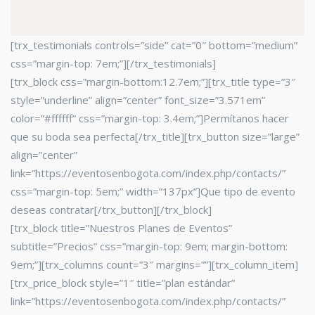
[trx_testimonials controls=”side” cat=”0″ bottom=”medium”
css=”margin-top: 7em;”][/trx_testimonials]
[trx_block css=”margin-bottom:12.7em;”][trx_title type=”3″
style=”underline” align=”center” font_size=”3.571em”
color=”#ffffff” css=”margin-top: 3.4em;”]Permítanos hacer
que su boda sea perfecta[/trx_title][trx_button size=”large”
align=”center”
link=”https://eventosenbogota.com/index.php/contacts/”
css=”margin-top: 5em;” width=”137px”]Que tipo de evento
deseas contratar[/trx_button][/trx_block]
[trx_block title=”Nuestros Planes de Eventos”
subtitle=”Precios” css=”margin-top: 9em; margin-bottom:
9em;”][trx_columns count=”3″ margins=””][trx_column_item]
[trx_price_block style=”1″ title=”plan estándar”
link=”https://eventosenbogota.com/index.php/contacts/”