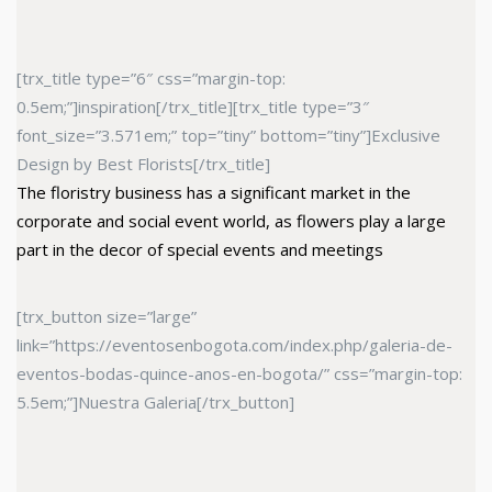
[trx_title type=”6″ css=”margin-top:
0.5em;”]inspiration[/trx_title][trx_title type=”3″
font_size=”3.571em;” top=”tiny” bottom=”tiny”]Exclusive
Design by Best Florists[/trx_title]
The floristry business has a significant market in the
corporate and social event world, as flowers play a large
part in the decor of special events and meetings
[trx_button size=”large”
link=”https://eventosenbogota.com/index.php/galeria-de-
eventos-bodas-quince-anos-en-bogota/” css=”margin-top:
5.5em;”]Nuestra Galeria[/trx_button]