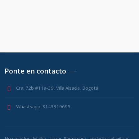
Ponte en contacto
Cra. 72b #11a-39, Villa Alsacia, Bogotá
Whastsapp: 3143319695
No dejes los detalles al azar. Permítenos ayudarte a planificar