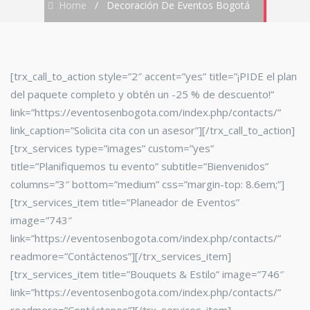
Home
/
Decoración De Eventos Bogotá
[trx_call_to_action style=”2″ accent=”yes” title=”¡PIDE el plan
del paquete completo y obtén un -25 % de descuento!”
link=”https://eventosenbogota.com/index.php/contacts/”
link_caption=”Solicita cita con un asesor”][/trx_call_to_action]
[trx_services type=”images” custom=”yes”
title=”Planifiquemos tu evento” subtitle=”Bienvenidos”
columns=”3″ bottom=”medium” css=”margin-top: 8.6em;”]
[trx_services_item title=”Planeador de Eventos”
image=”743″
link=”https://eventosenbogota.com/index.php/contacts/”
readmore=”Contáctenos”][/trx_services_item]
[trx_services_item title=”Bouquets & Estilo” image=”746″
link=”https://eventosenbogota.com/index.php/contacts/”