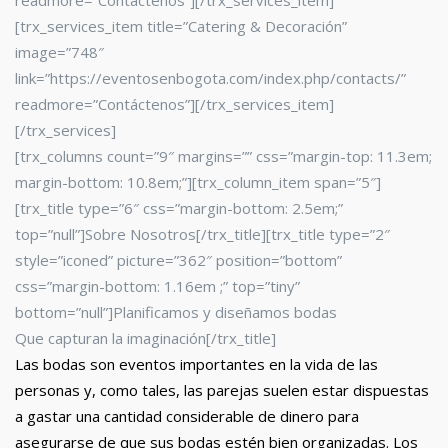
readmore=”Contáctenos”][/trx_services_item]
[trx_services_item title=”Catering & Decoración”
image=”748″
link=”https://eventosenbogota.com/index.php/contacts/”
readmore=”Contáctenos”][/trx_services_item]
[/trx_services]
[trx_columns count=”9″ margins=”” css=”margin-top: 11.3em;
margin-bottom: 10.8em;”][trx_column_item span=”5″]
[trx_title type=”6″ css=”margin-bottom: 2.5em;”
top=”null”]Sobre Nosotros[/trx_title][trx_title type=”2″
style=”iconed” picture=”362″ position=”bottom”
css=”margin-bottom: 1.16em ;” top=”tiny”
bottom=”null”]Planificamos y diseñamos bodas
Que capturan la imaginación[/trx_title]
Las bodas son eventos importantes en la vida de las
personas y, como tales, las parejas suelen estar dispuestas
a gastar una cantidad considerable de dinero para
asegurarse de que sus bodas estén bien organizadas. Los