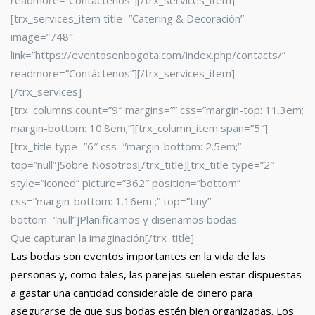
readmore=”Contáctenos”][/trx_services_item]
[trx_services_item title=”Catering & Decoración”
image=”748″
link=”https://eventosenbogota.com/index.php/contacts/”
readmore=”Contáctenos”][/trx_services_item]
[/trx_services]
[trx_columns count=”9″ margins=”” css=”margin-top: 11.3em;
margin-bottom: 10.8em;”][trx_column_item span=”5″]
[trx_title type=”6″ css=”margin-bottom: 2.5em;”
top=”null”]Sobre Nosotros[/trx_title][trx_title type=”2″
style=”iconed” picture=”362″ position=”bottom”
css=”margin-bottom: 1.16em ;” top=”tiny”
bottom=”null”]Planificamos y diseñamos bodas
Que capturan la imaginación[/trx_title]
Las bodas son eventos importantes en la vida de las
personas y, como tales, las parejas suelen estar dispuestas
a gastar una cantidad considerable de dinero para
asegurarse de que sus bodas estén bien organizadas. Los