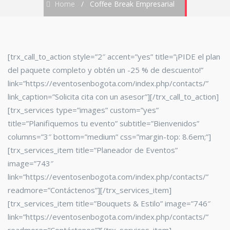
Home
/
Coffee Break Empresarial
[trx_call_to_action style=”2″ accent=”yes” title=”¡PIDE el plan
del paquete completo y obtén un -25 % de descuento!”
link=”https://eventosenbogota.com/index.php/contacts/”
link_caption=”Solicita cita con un asesor”][/trx_call_to_action]
[trx_services type=”images” custom=”yes”
title=”Planifiquemos tu evento” subtitle=”Bienvenidos”
columns=”3″ bottom=”medium” css=”margin-top: 8.6em;”]
[trx_services_item title=”Planeador de Eventos”
image=”743″
link=”https://eventosenbogota.com/index.php/contacts/”
readmore=”Contáctenos”][/trx_services_item]
[trx_services_item title=”Bouquets & Estilo” image=”746″
link=”https://eventosenbogota.com/index.php/contacts/”