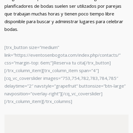
planificadores de bodas suelen ser utilizados por parejas
que trabajan muchas horas y tienen poco tiempo libre
disponible para buscar y administrar lugares para celebrar
bodas.
[trx_button size=”medium”
link=”https://eventosenbogota.com/index.php/contacts/”
css=”margin-top: 6em;”]Reserva tu cita[/trx_button]
[/trx_column_item][trx_column_item span=”4″]
[cq_vc_coverslider images=”753,754,782,783,784,785″
delaytime=”2″ navstyle=”grapefruit” buttonsize=”btn-large”
navposition=”overlay-right”][/cq_vc_coverslider]
[/trx_column_item][/trx_columns]