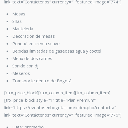
link_text=”Contáctenos” currency=”” featured_image=”774″]
·Mesas
·Sillas
·Mantelería
·Decoración de mesas
·Ponqué en crema suave
·Bebidas ilimitadas de gaseosas agua y coctel
·Menú de dos carnes
·Sonido con dj
·Meseros
·Transporte dentro de Bogotá
[/trx_price_block][/trx_column_item][trx_column_item]
[trx_price_block style=”1″ title=”Plan Premium”
link=”https://eventosenbogota.com/index.php/contacts/”
link_text=”Contáctenos” currency=”” featured_image=”776″]
·Lugar promedio