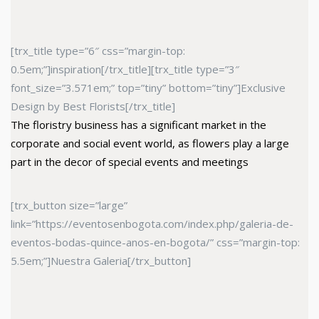
[trx_title type=”6″ css=”margin-top:
0.5em;”]inspiration[/trx_title][trx_title type=”3″
font_size=”3.571em;” top=”tiny” bottom=”tiny”]Exclusive
Design by Best Florists[/trx_title]
The floristry business has a significant market in the
corporate and social event world, as flowers play a large
part in the decor of special events and meetings
[trx_button size=”large”
link=”https://eventosenbogota.com/index.php/galeria-de-
eventos-bodas-quince-anos-en-bogota/” css=”margin-top:
5.5em;”]Nuestra Galeria[/trx_button]