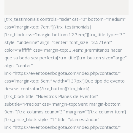
[trx_testimonials controls=”side” cat=”0″ bottom=”medium”
css=”margin-top: 7em;”][/trx_testimonials]
[trx_block css=”margin-bottom:12.7em;”][trx_title type=”3″
style=”underline” align=”center” font_size=”3.571em”
color=”#ffffff” css=”margin-top: 3.4em;”]Permítanos hacer
que su boda sea perfecta[/trx_title][trx_button size=”large”
align=”center”
link=”https://eventosenbogota.com/index.php/contacts/”
css=”margin-top: 5em;” width=”137px”]Que tipo de evento
deseas contratar[/trx_button][/trx_block]
[trx_block title=”Nuestros Planes de Eventos”
subtitle=”Precios” css=”margin-top: 9em; margin-bottom:
9em;”][trx_columns count=”3″ margins=””][trx_column_item]
[trx_price_block style=”1″ title=”plan estándar”
link=”https://eventosenbogota.com/index.php/contacts/”