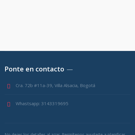
Ponte en contacto
Cra. 72b #11a-39, Villa Alsacia, Bogotá
Whastsapp: 3143319695
No dejes los detalles al azar. Permítenos ayudarte a planificar