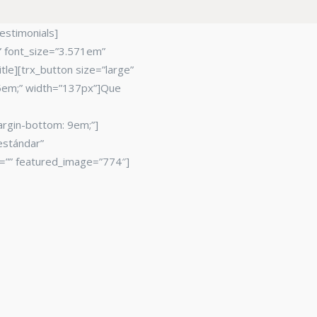
estimonials]
r” font_size=”3.571em”
tle][trx_button size=”large”
 5em;” width=”137px”]Que
argin-bottom: 9em;”]
estándar”
y=”” featured_image=”774″]