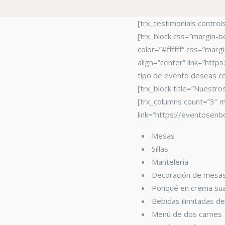
[trx_testimonials contro
[trx_block css=”margin-bo
color=”#ffffff” css=”marg
align=”center” link=”htt
tipo de evento deseas co
[trx_block title=”Nuestr
[trx_columns count=”3″ ma
link=”https://eventosenb
·Mesas
·Sillas
·Mantelería
·Decoración de mesa
·Ponqué en crema su
·Bebidas ilimitadas d
·Menú de dos carnes