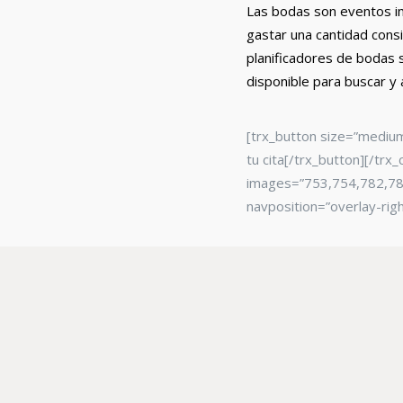
Las bodas son eventos im
gastar una cantidad cons
planificadores de bodas 
disponible para buscar y 
[trx_button size=”mediu
tu cita[/trx_button][/tr
images=”753,754,782,783
navposition=”overlay-rig