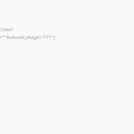
 Delux”
y=”” featured_image=”777″]