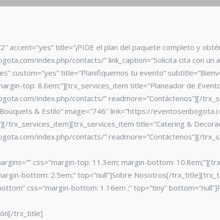
=”2″ accent=”yes” title=”¡PIDE el plan del paquete completo y obt
gota.com/index.php/contacts/” link_caption=”Solicita cita con un a
es” custom=”yes” title=”Planifiquemos tu evento” subtitle=”Bien
rgin-top: 8.6em;”][trx_services_item title=”Planeador de Event
bogota.com/index.php/contacts/” readmore=”Contáctenos”][/trx_s
=”Bouquets & Estilo” image=”746″ link=”https://eventosenbogota.
/trx_services_item][trx_services_item title=”Catering & Decora
bogota.com/index.php/contacts/” readmore=”Contáctenos”][/trx_s
argins=”” css=”margin-top: 11.3em; margin-bottom: 10.8em;”][tr
margin-bottom: 2.5em;” top=”null”]Sobre Nosotros[/trx_title][trx_t
bottom” css=”margin-bottom: 1.16em ;” top=”tiny” bottom=”null”]
n[/trx_title]