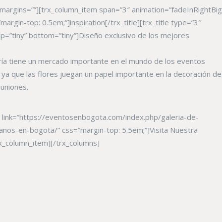
 margins=””][trx_column_item span=”3″ animation=”fadeInRightBig
margin-top: 0.5em;”]inspiration[/trx_title][trx_title type=”3″
p=”tiny” bottom=”tiny”]Diseño exclusivo de los mejores
tería tiene un mercado importante en el mundo de los eventos
, ya que las flores juegan un papel importante en la decoración de
uniones.
” link=”https://eventosenbogota.com/index.php/galeria-de-
nos-en-bogota/” css=”margin-top: 5.5em;”]Visita Nuestra
rx_column_item][/trx_columns]