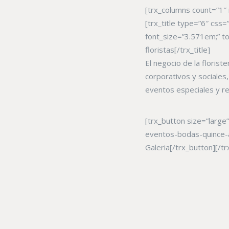
[trx_columns count=”1″
[trx_title type=”6″ css=”
font_size=”3.571em;” to
floristas[/trx_title]
El negocio de la floris
corporativos y sociales
eventos especiales y re
[trx_button size=”large
eventos-bodas-quince-a
Galeria[/trx_button][/t