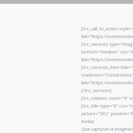
[trx_call_to_action style
link=”https://eventosenbo
[trx_services type=”imag
bottom=”medium” css=”ma
link=”https://eventosen
[trx_services_item title
readmore=”Contáctenos”][
link=”https://eventosen
[/trx_services]
[trx_columns count=”9″ m
[trx_title type=”6″ css=”
picture=”362″ position=”
bodas
Que capturan la imaginació