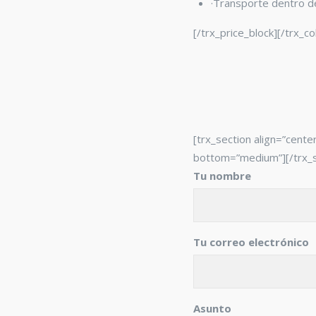
·Transporte dentro 
[/trx_price_block][/trx_c
[trx_section align=”cent
bottom=”medium”][/trx_s
Tu nombre
Tu correo electrónico
Asunto