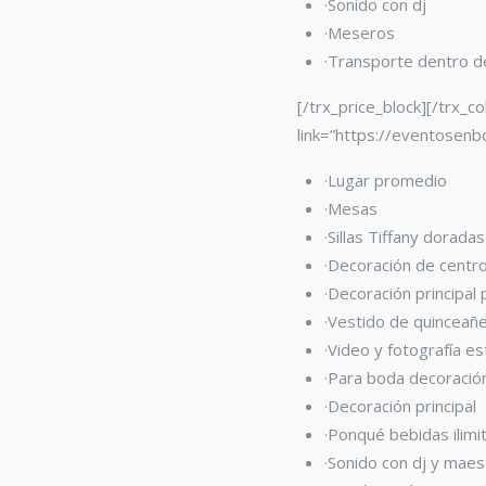
·Sonido con dj
·Meseros
·Transporte dentro 
[/trx_price_block][/trx_c
link=”https://eventosenb
·Lugar promedio
·Mesas
·Sillas Tiffany
doradas
·Decoración de centr
·Decoración principal
·Vestido de quinceañ
·Video y fotografía e
·Para boda decoración
·Decoración principal
·Ponqué bebidas ilimi
·Sonido con dj y mae