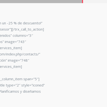
én un -25 % de descuento!”
sesor”][/trx_call_to_action]
venidos” columns=”3″
os” image=”743″
ervices_item]
com/index.php/contacts/”
ción” image=”748″
ervices_item]
x_column_item span=”5″]
itle type=”2″ style=”iconed”
Planificamos y diseñamos