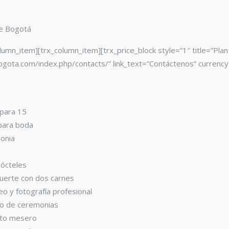
de Bogotá
olumn_item][trx_column_item][trx_price_block style=”1″ title=”Plan
ogota.com/index.php/contacts/” link_text=”Contáctenos” currenc
 para 15
 para boda
onia
cócteles
fuerte con dos carnes
o y fotografía profesional
ro de ceremonias
nto mesero