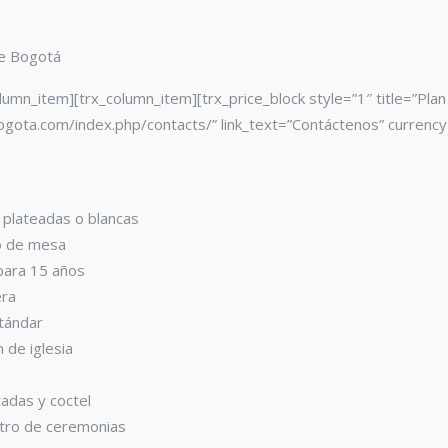
de Bogotá
olumn_item][trx_column_item][trx_price_block style=”1″ title=”Pla
ogota.com/index.php/contacts/” link_text=”Contáctenos” currenc
 plateadas o blancas
o de mesa
 para 15 años
era
stándar
 de iglesia
tadas y coctel
stro de ceremonias