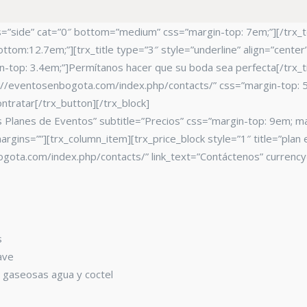
ls=”side” cat=”0″ bottom=”medium” css=”margin-top: 7em;”][/trx_t
ttom:12.7em;”][trx_title type=”3″ style=”underline” align=”cente
in-top: 3.4em;”]Permítanos hacer que su boda sea perfecta[/trx_ti
ps://eventosenbogota.com/index.php/contacts/” css=”margin-top:
ntratar[/trx_button][/trx_block]
os Planes de Eventos” subtitle=”Precios” css=”margin-top: 9em; m
rgins=””][trx_column_item][trx_price_block style=”1″ title=”plan 
ogota.com/index.php/contacts/” link_text=”Contáctenos” currenc
s
ave
e gaseosas agua y coctel