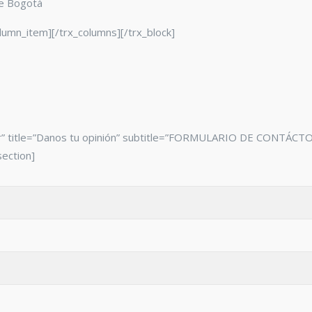
de Bogotá
olumn_item][/trx_columns][/trx_block]
er” title=”Danos tu opinión” subtitle=”FORMULARIO DE CONTÁCTO”
ection]