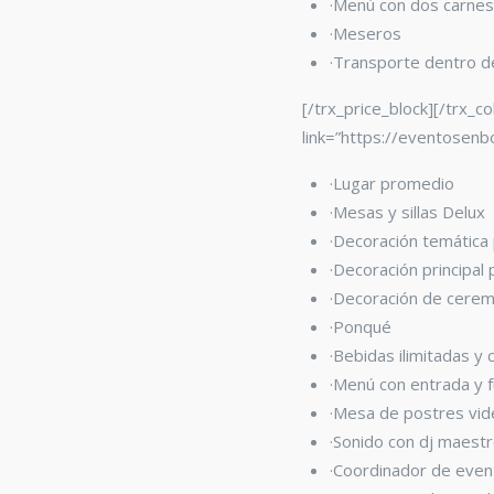
·Menú con dos carnes
·Meseros
·Transporte dentro 
[/trx_price_block][/trx_c
link=”https://eventosenb
·Lugar promedio
·Mesas y sillas Delux
·Decoración temática
·Decoración principal
·Decoración de cerem
·Ponqué
·Bebidas ilimitadas y 
·Menú con entrada y 
·Mesa de postres vide
·Sonido con dj maest
·Coordinador de eve