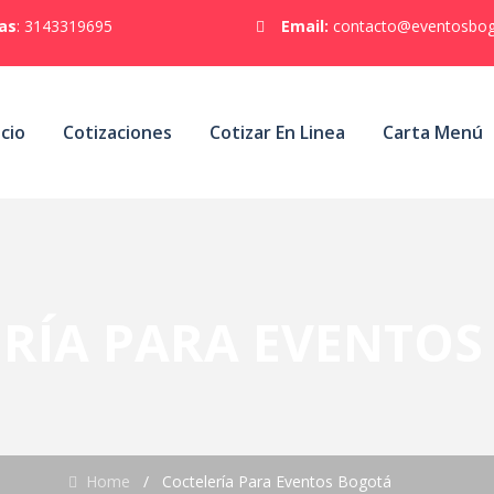
tas
: 3143319695
Email:
contacto@eventosbo
icio
Cotizaciones
Cotizar En Linea
Carta Menú
RÍA PARA EVENTO
Home
/
Coctelería Para Eventos Bogotá