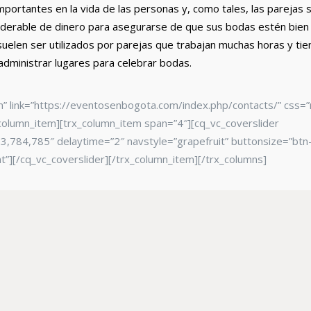
portantes en la vida de las personas y, como tales, las parejas 
iderable de dinero para asegurarse de que sus bodas estén bien
suelen ser utilizados por parejas que trabajan muchas horas y tie
administrar lugares para celebrar bodas.
m” link=”https://eventosenbogota.com/index.php/contacts/” css=
x_column_item][trx_column_item span=”4″][cq_vc_coverslider
,784,785″ delaytime=”2″ navstyle=”grapefruit” buttonsize=”btn-
ht”][/cq_vc_coverslider][/trx_column_item][/trx_columns]