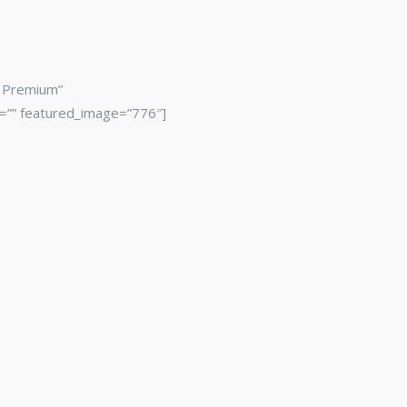
n Premium”
y=”” featured_image=”776″]