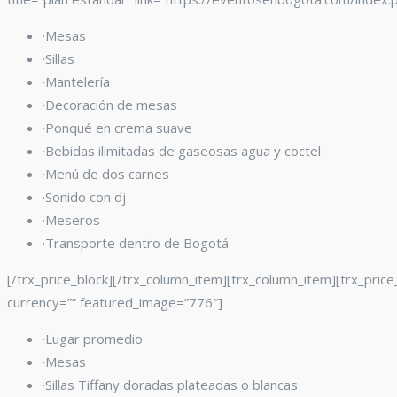
·Mesas
·Sillas
·Mantelería
·Decoración de mesas
·Ponqué en crema suave
·Bebidas ilimitadas de gaseosas agua y coctel
·Menú de dos carnes
·Sonido con dj
·Meseros
·Transporte dentro de Bogotá
[/trx_price_block][/trx_column_item][trx_column_item][trx_pric
currency=”” featured_image=”776″]
·Lugar promedio
·Mesas
·Sillas Tiffany
doradas plateadas o blancas