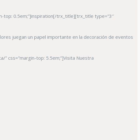
op: 0.5em;”]inspiration[/trx_title][trx_title type=”3″
 flores juegan un papel importante en la decoración de eventos
/” css=”margin-top: 5.5em;”]Visita Nuestra