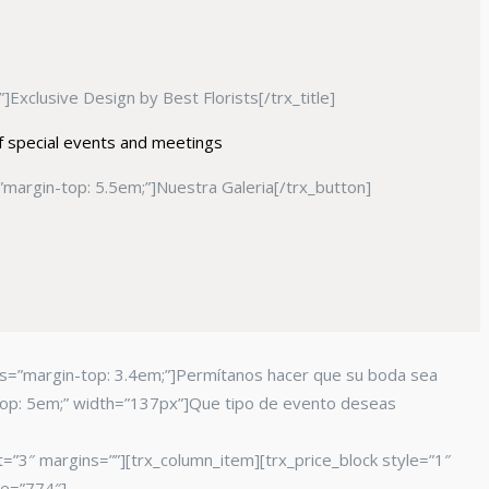
]Exclusive Design by Best Florists[/trx_title]
 of special events and meetings
margin-top: 5.5em;”]Nuestra Galeria[/trx_button]
 css=”margin-top: 3.4em;”]Permítanos hacer que su boda sea
n-top: 5em;” width=”137px”]Que tipo de evento deseas
=”3″ margins=””][trx_column_item][trx_price_block style=”1″
ge=”774″]