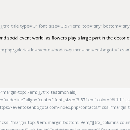
le][trx_title type=”3″ font_size=”3.571em;” top=”tiny” bottom=”tiny”
 and social event world, as flowers play a large part in the decor
dex.php/galeria-de-eventos-bodas-quince-anos-en-bogota/” css=”
”margin-top: 7em;”][/trx_testimonials]
e=”underline” align=”center” font_size=”3.571em” color=”#ffffff”
nk=”https://eventosenbogota.com/index.php/contacts/” css=”margi
s” css=”margin-top: 9em; margin-bottom: 9em;”][trx_columns count
php/contacts/” link_text=”Contáctenos” currency=”” featured_ima