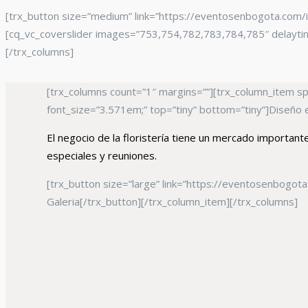
[trx_button size=”medium” link=”https://eventosenbogota.com/i
[cq_vc_coverslider images=”753,754,782,783,784,785″ delaytime
[/trx_columns]
[trx_columns count=”1″ margins=””][trx_column_item span
font_size=”3.571em;” top=”tiny” bottom=”tiny”]Diseño ex
El negocio de la floristería tiene un mercado importan
especiales y reuniones.
[trx_button size=”large” link=”https://eventosenbogo
Galeria[/trx_button][/trx_column_item][/trx_columns]