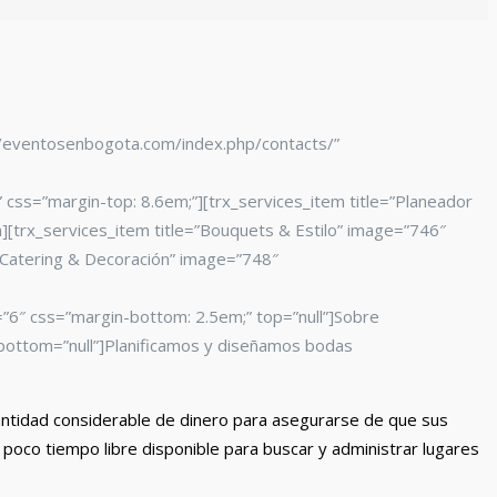
s://eventosenbogota.com/index.php/contacts/”
css=”margin-top: 8.6em;”][trx_services_item title=”Planeador
[trx_services_item title=”Bouquets & Estilo” image=”746″
”Catering & Decoración” image=”748″
=”6″ css=”margin-bottom: 2.5em;” top=”null”]Sobre
” bottom=”null”]Planificamos y diseñamos bodas
cantidad considerable de dinero para asegurarse de que sus
poco tiempo libre disponible para buscar y administrar lugares