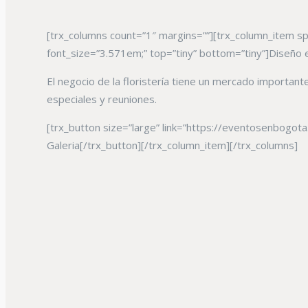
[trx_columns count=”1″ margins=””][trx_column_item span
font_size=”3.571em;” top=”tiny” bottom=”tiny”]Diseño ex
El negocio de la floristería tiene un mercado importan
especiales y reuniones.
[trx_button size=”large” link=”https://eventosenbogo
Galeria[/trx_button][/trx_column_item][/trx_columns]