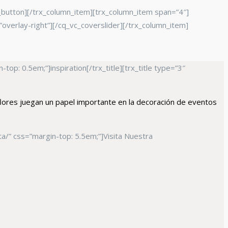
_button][/trx_column_item][trx_column_item span=”4″]
overlay-right”][/cq_vc_coverslider][/trx_column_item]
op: 0.5em;”]inspiration[/trx_title][trx_title type=”3″
 flores juegan un papel importante en la decoración de eventos
/” css=”margin-top: 5.5em;”]Visita Nuestra