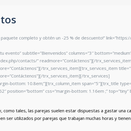
ntos
 del paquete completo y obtén un -25 % de descuento!” link=”http
 tu evento” subtitle=”Bienvenidos” columns=”3″ bottom=”medium” 
dex.php/contacts/” readmore=”Contáctenos”][/trx_services_item]
re=”Contáctenos”][/trx_services_item][trx_services_item title=
re=”Contáctenos”][/trx_services_item][/trx_services]
rgin-bottom: 10.8em;”][trx_column_item span=”5″][trx_title type
=”362″ position=”bottom” css=”margin-bottom: 1.16em ;” top=”tiny
, como tales, las parejas suelen estar dispuestas a gastar una 
n ser utilizados por parejas que trabajan muchas horas y tienen 