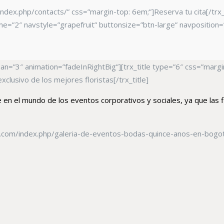
ndex.php/contacts/” css=”margin-top: 6em;”]Reserva tu cita[/trx
=”2″ navstyle=”grapefruit” buttonsize=”btn-large” navposition=”
=”3″ animation=”fadeInRightBig”][trx_title type=”6″ css=”margin-t
clusivo de los mejores floristas[/trx_title]
te en el mundo de los eventos corporativos y sociales, ya que las
ta.com/index.php/galeria-de-eventos-bodas-quince-anos-en-bogota