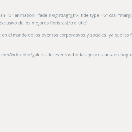
=”3″ animation=”fadeInRightBig”][trx_title type=”6″ css=”margin-t
clusivo de los mejores floristas[/trx_title]
te en el mundo de los eventos corporativos y sociales, ya que las
ta.com/index.php/galeria-de-eventos-bodas-quince-anos-en-bogota