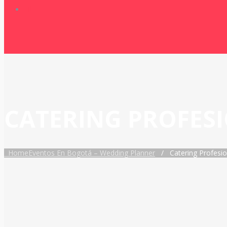
CATERING PROFES
Home
Eventos En Bogotá – Wedding Planner
/
Catering Profesi