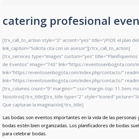
catering profesional eve
[trx_call_to_action style=”2″ accent=”yes” title=”¡PIDE el plan
link_caption=”Solicita cita con un asesor”][/trx_call_to_action]
[trx_services type=”images” custom=”yes” title=”Planifiquemos
de Eventos” image=”743″ link=”https://eventosenbogota.com/in
link=”https://eventosenbogota.com/index.php/contacts/” readmo
link=”https://eventosenbogota.com/index.php/contacts/” readmo
[trx_columns count=”9″ margins=”” css=”margin-top: 11.3em; ma
Nosotros[/trx_title][trx_title type=”2″ style=”iconed” picture
Que capturan la imaginación[/trx_title]
Las bodas son eventos importantes en la vida de las personas y
bodas estén bien organizadas. Los planificadores de bodas suele
para celebrar bodas.