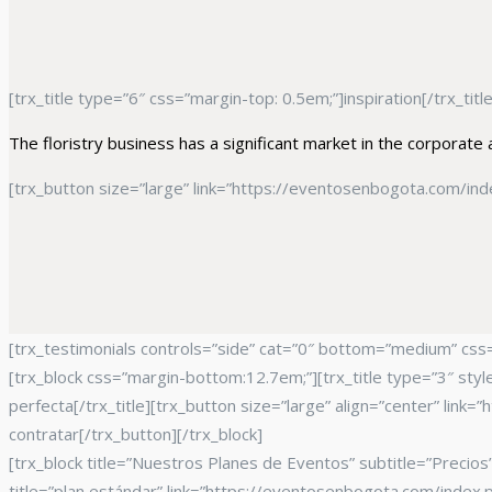
[trx_title type=”6″ css=”margin-top: 0.5em;”]inspiration[/trx_tit
The floristry business has a significant market in the corporate
[trx_button size=”large” link=”https://eventosenbogota.com/in
[trx_testimonials controls=”side” cat=”0″ bottom=”medium” css=
[trx_block css=”margin-bottom:12.7em;”][trx_title type=”3″ styl
perfecta[/trx_title][trx_button size=”large” align=”center” li
contratar[/trx_button][/trx_block]
[trx_block title=”Nuestros Planes de Eventos” subtitle=”Precio
title=”plan estándar” link=”https://eventosenbogota.com/index.