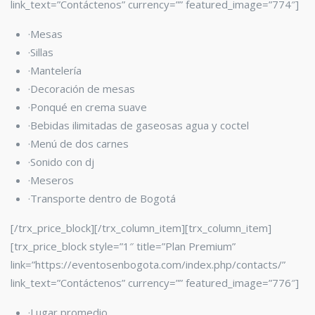
link_text=”Contáctenos” currency=”” featured_image=”774″]
·Mesas
·Sillas
·Mantelería
·Decoración de mesas
·Ponqué en crema suave
·Bebidas ilimitadas de gaseosas agua y coctel
·Menú de dos carnes
·Sonido con dj
·Meseros
·Transporte dentro de Bogotá
[/trx_price_block][/trx_column_item][trx_column_item]
[trx_price_block style=”1″ title=”Plan Premium”
link=”https://eventosenbogota.com/index.php/contacts/”
link_text=”Contáctenos” currency=”” featured_image=”776″]
·Lugar promedio