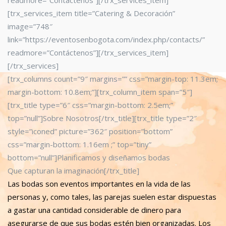
readmore=”Contáctenos”][/trx_services_item]
[trx_services_item title=”Catering & Decoración”
image=”748″
link=”https://eventosenbogota.com/index.php/contacts/”
readmore=”Contáctenos”][/trx_services_item]
[/trx_services]
[trx_columns count=”9″ margins=”” css=”margin-top: 11.3em;
margin-bottom: 10.8em;”][trx_column_item span=”5″]
[trx_title type=”6″ css=”margin-bottom: 2.5em;”
top=”null”]Sobre Nosotros[/trx_title][trx_title type=”2″
style=”iconed” picture=”362″ position=”bottom”
css=”margin-bottom: 1.16em ;” top=”tiny”
bottom=”null”]Planificamos y diseñamos bodas
Que capturan la imaginación[/trx_title]
Las bodas son eventos importantes en la vida de las
personas y, como tales, las parejas suelen estar dispuestas
a gastar una cantidad considerable de dinero para
asegurarse de que sus bodas estén bien organizadas. Los