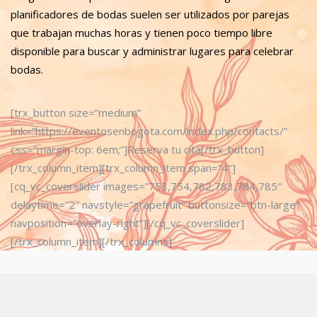
planificadores de bodas suelen ser utilizados por parejas
que trabajan muchas horas y tienen poco tiempo libre
disponible para buscar y administrar lugares para celebrar
bodas.
[trx_button size=”medium”
link=”https://eventosenbogota.com/index.php/contacts/”
css=”margin-top: 6em;”]Reserva tu cita[/trx_button]
[/trx_column_item][trx_column_item span=”4″]
[cq_vc_coverslider images=”753,754,782,783,784,785″
delaytime=”2″ navstyle=”grapefruit” buttonsize=”btn-large”
navposition=”overlay-right”][/cq_vc_coverslider]
[/trx_column_item][/trx_columns]