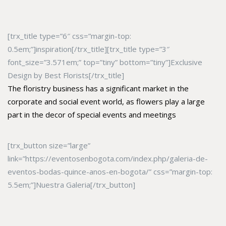
[trx_title type=”6″ css=”margin-top:
0.5em;”]inspiration[/trx_title][trx_title type=”3″
font_size=”3.571em;” top=”tiny” bottom=”tiny”]Exclusive
Design by Best Florists[/trx_title]
The floristry business has a significant market in the
corporate and social event world, as flowers play a large
part in the decor of special events and meetings
[trx_button size=”large”
link=”https://eventosenbogota.com/index.php/galeria-de-
eventos-bodas-quince-anos-en-bogota/” css=”margin-top:
5.5em;”]Nuestra Galeria[/trx_button]