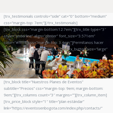
[trx_testimonials controls=”side” cat=”0″ bottom=”medium”
css=”margin-top: 7em;”][/trx_testimonials]
[trx_block css=”margin-bottom:12.7em;”][trx_title type=”3″
style=”underline” align=”center” font_size=”3.571em”
color=”#ffffff” css=”margin-top: 3.4em;”]Permítanos hacer
que su boda sea perfecta[/trx_title][trx_button size=”large”
align=”center”
link=”https://eventosenbogota.com/index.php/contacts/”
css=”margin-top: 5em;” width=”137px”]Que tipo de evento
deseas contratar[/trx_button][/trx_block]
[trx_block title=”Nuestros Planes de Eventos”
subtitle=”Precios” css=”margin-top: 9em; margin-bottom:
9em;”][trx_columns count=”3″ margins=””][trx_column_item]
[trx_price_block style=”1″ title=”plan estándar”
link=”https://eventosenbogota.com/index.php/contacts/”