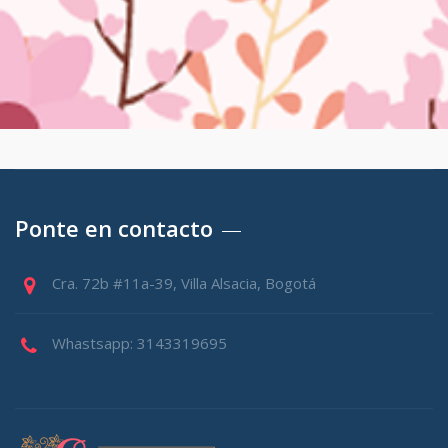
Ponte en contacto
Cra. 72b #11a-39, Villa Alsacia, Bogotá
Whastsapp: 3143319695