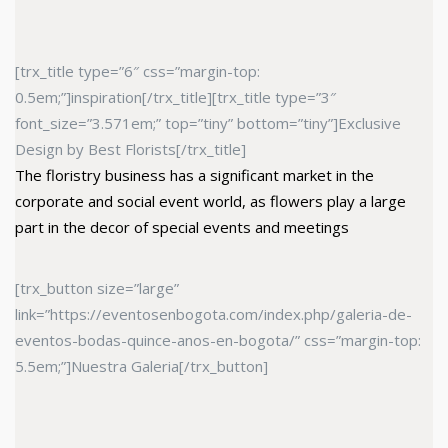
[trx_title type=”6″ css=”margin-top:
0.5em;”]inspiration[/trx_title][trx_title type=”3″
font_size=”3.571em;” top=”tiny” bottom=”tiny”]Exclusive
Design by Best Florists[/trx_title]
The floristry business has a significant market in the
corporate and social event world, as flowers play a large
part in the decor of special events and meetings
[trx_button size=”large”
link=”https://eventosenbogota.com/index.php/galeria-de-
eventos-bodas-quince-anos-en-bogota/” css=”margin-top:
5.5em;”]Nuestra Galeria[/trx_button]