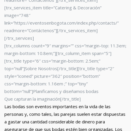
readmore=”Contáctenos”][/trx_services_item]
[trx_services_item title=”Catering & Decoración”
image=”748″
link=”https://eventosenbogota.com/index.php/contacts/”
readmore=”Contáctenos”][/trx_services_item]
[/trx_services]
[trx_columns count=”9″ margins=”” css=”margin-top: 11.3em;
margin-bottom: 10.8em;”][trx_column_item span=”5″]
[trx_title type=”6″ css=”margin-bottom: 2.5em;”
top=”null”]Sobre Nosotros[/trx_title][trx_title type=”2″
style=”iconed” picture=”362″ position=”bottom”
css=”margin-bottom: 1.16em ;” top=”tiny”
bottom=”null”]Planificamos y diseñamos bodas
Que capturan la imaginación[/trx_title]
Las bodas son eventos importantes en la vida de las
personas y, como tales, las parejas suelen estar dispuestas
a gastar una cantidad considerable de dinero para
asegurarse de que sus bodas estén bien organizadas. Los