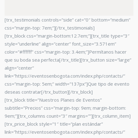
[trx_testimonials controls=”side” cat=”0″ bottom=”medium”
css=”margin-top: 7em;”][/trx_testimonials]
[trx_block css=”margin-bottom:12.7em;”][trx_title type=”3″
style=”underline” align=”center” font_size=”3.571em”
color=”#ffffff” css=”margin-top: 3.4em;”]Permítanos hacer
que su boda sea perfecta[/trx_title][trx_button size=”large”
align=”center”
link=”https://eventosenbogota.com/index.php/contacts/”
css=”margin-top: 5em;” width=”137px”]Que tipo de evento
deseas contratar[/trx_button][/trx_block]
[trx_block title=”Nuestros Planes de Eventos”
subtitle=”Precios” css=”margin-top: 9em; margin-bottom:
9em;”][trx_columns count=”3″ margins=””][trx_column_item]
[trx_price_block style=”1″ title=”plan estándar”
link=”https://eventosenbogota.com/index.php/contacts/”