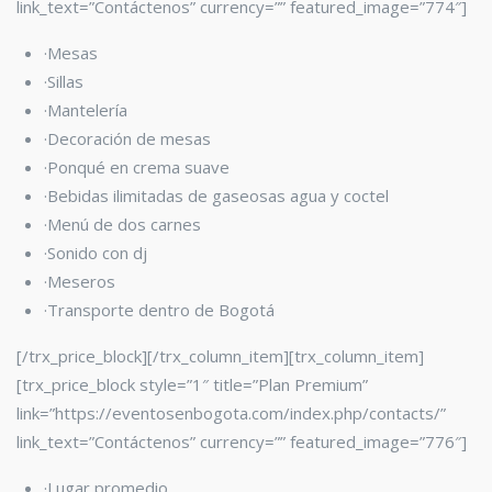
link_text=”Contáctenos” currency=”” featured_image=”774″]
·Mesas
·Sillas
·Mantelería
·Decoración de mesas
·Ponqué en crema suave
·Bebidas ilimitadas de gaseosas agua y coctel
·Menú de dos carnes
·Sonido con dj
·Meseros
·Transporte dentro de Bogotá
[/trx_price_block][/trx_column_item][trx_column_item]
[trx_price_block style=”1″ title=”Plan Premium”
link=”https://eventosenbogota.com/index.php/contacts/”
link_text=”Contáctenos” currency=”” featured_image=”776″]
·Lugar promedio