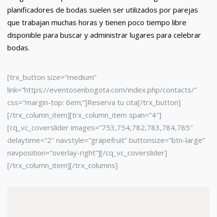
planificadores de bodas suelen ser utilizados por parejas
que trabajan muchas horas y tienen poco tiempo libre
disponible para buscar y administrar lugares para celebrar
bodas.
[trx_button size=”medium”
link=”https://eventosenbogota.com/index.php/contacts/”
css=”margin-top: 6em;”]Reserva tu cita[/trx_button]
[/trx_column_item][trx_column_item span=”4″]
[cq_vc_coverslider images=”753,754,782,783,784,785″
delaytime=”2″ navstyle=”grapefruit” buttonsize=”btn-large”
navposition=”overlay-right”][/cq_vc_coverslider]
[/trx_column_item][/trx_columns]