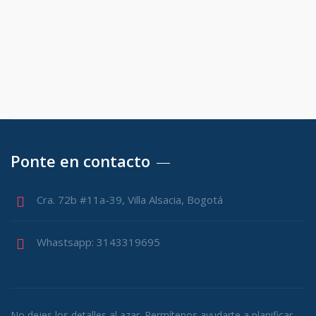
Ponte en contacto
Cra. 72b #11a-39, Villa Alsacia, Bogotá
Whastsapp: 3143319695
No dejes los detalles al azar. Permítenos ayudarte a planificar