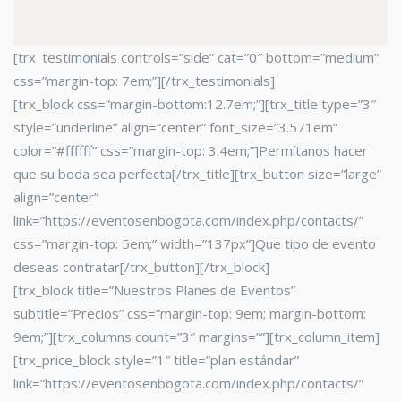
[trx_testimonials controls=”side” cat=”0″ bottom=”medium”
css=”margin-top: 7em;”][/trx_testimonials]
[trx_block css=”margin-bottom:12.7em;”][trx_title type=”3″
style=”underline” align=”center” font_size=”3.571em”
color=”#ffffff” css=”margin-top: 3.4em;”]Permítanos hacer
que su boda sea perfecta[/trx_title][trx_button size=”large”
align=”center”
link=”https://eventosenbogota.com/index.php/contacts/”
css=”margin-top: 5em;” width=”137px”]Que tipo de evento
deseas contratar[/trx_button][/trx_block]
[trx_block title=”Nuestros Planes de Eventos”
subtitle=”Precios” css=”margin-top: 9em; margin-bottom:
9em;”][trx_columns count=”3″ margins=””][trx_column_item]
[trx_price_block style=”1″ title=”plan estándar”
link=”https://eventosenbogota.com/index.php/contacts/”