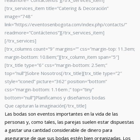
readmore=”Contáctenos”][/trx_services_item]
[trx_services_item title=”Catering & Decoración”
image=”748″
link=”https://eventosenbogota.com/index.php/contacts/”
readmore=”Contáctenos”][/trx_services_item]
[/trx_services]
[trx_columns count=”9″ margins=”” css=”margin-top: 11.3em;
margin-bottom: 10.8em;”][trx_column_item span=”5″]
[trx_title type=”6″ css=”margin-bottom: 2.5em;”
top=”null”]Sobre Nosotros[/trx_title][trx_title type=”2″
style=”iconed” picture=”362″ position=”bottom”
css=”margin-bottom: 1.16em ;” top=”tiny”
bottom=”null”]Planificamos y diseñamos bodas
Que capturan la imaginación[/trx_title]
Las bodas son eventos importantes en la vida de las
personas y, como tales, las parejas suelen estar dispuestas
a gastar una cantidad considerable de dinero para
asegurarse de que sus bodas estén bien organizadas. Los