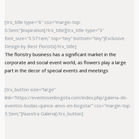
[trx_title type=”6″ css=”margin-top:
0.5em;”]inspiration[/trx_title][trx_title type=”3″
font_size=”3.571em;” top=”tiny” bottom=”tiny”]Exclusive
Design by Best Florists[/trx_title]
The floristry business has a significant market in the
corporate and social event world, as flowers play a large
part in the decor of special events and meetings
[trx_button size=”large”
link=”https://eventosenbogota.com/index.php/galeria-de-
eventos-bodas-quince-anos-en-bogota/” css=”margin-top:
5.5em;”]Nuestra Galeria[/trx_button]