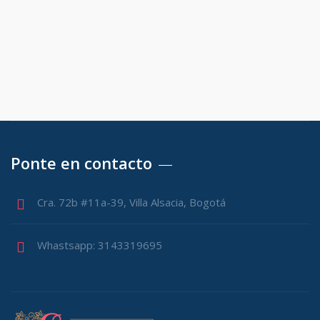
Ponte en contacto
Cra. 72b #11a-39, Villa Alsacia, Bogotá
Whastsapp: 3143319695