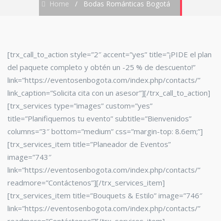
Home
/
Bodas Románticas Bogotá
[trx_call_to_action style=”2″ accent=”yes” title=”¡PIDE el plan
del paquete completo y obtén un -25 % de descuento!”
link=”https://eventosenbogota.com/index.php/contacts/”
link_caption=”Solicita cita con un asesor”][/trx_call_to_action]
[trx_services type=”images” custom=”yes”
title=”Planifiquemos tu evento” subtitle=”Bienvenidos”
columns=”3″ bottom=”medium” css=”margin-top: 8.6em;”]
[trx_services_item title=”Planeador de Eventos”
image=”743″
link=”https://eventosenbogota.com/index.php/contacts/”
readmore=”Contáctenos”][/trx_services_item]
[trx_services_item title=”Bouquets & Estilo” image=”746″
link=”https://eventosenbogota.com/index.php/contacts/”