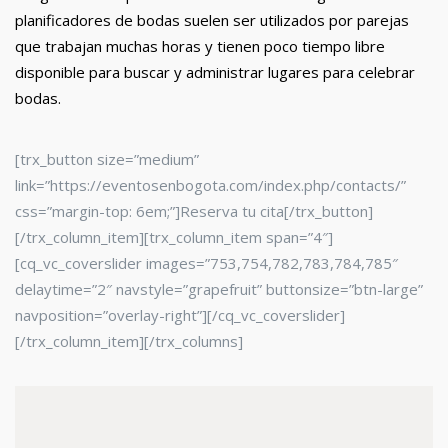
planificadores de bodas suelen ser utilizados por parejas
que trabajan muchas horas y tienen poco tiempo libre
disponible para buscar y administrar lugares para celebrar
bodas.
[trx_button size=”medium”
link=”https://eventosenbogota.com/index.php/contacts/”
css=”margin-top: 6em;”]Reserva tu cita[/trx_button]
[/trx_column_item][trx_column_item span=”4″]
[cq_vc_coverslider images=”753,754,782,783,784,785″
delaytime=”2″ navstyle=”grapefruit” buttonsize=”btn-large”
navposition=”overlay-right”][/cq_vc_coverslider]
[/trx_column_item][/trx_columns]