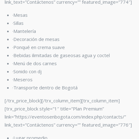
link_text=”Contáctenos” currency=”” featured_image=”774″]
·Mesas
·Sillas
·Mantelería
·Decoración de mesas
·Ponqué en crema suave
·Bebidas ilimitadas de gaseosas agua y coctel
·Menú de dos carnes
·Sonido con dj
·Meseros
·Transporte dentro de Bogotá
[/trx_price_block][/trx_column_item][trx_column_item]
[trx_price_block style=”1″ title=”Plan Premium”
link=”https://eventosenbogota.com/index.php/contacts/”
link_text=”Contáctenos” currency=”” featured_image=”776″]
·Lugar promedio