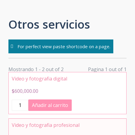
Skip
to
Otros servicios
content
For perfect view paste shortcode on a page.
Mostrando 1 - 2 out of 2
Pagina 1 out of 1
Video y fotografia digital
$
600,000.00
Video
Añadir al carrito
y
fotografia
digital
cantidad
Video y fotografia profesional