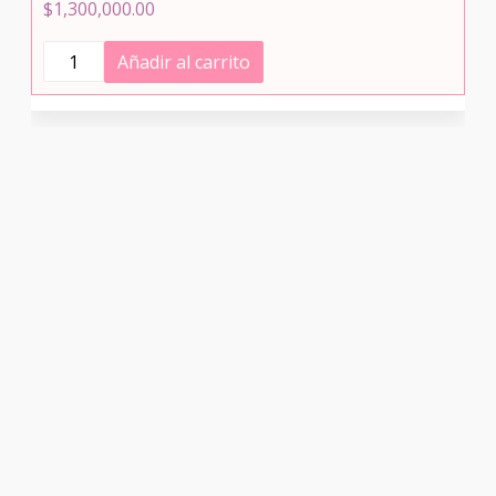
$
1,300,000.00
Video
Añadir al carrito
y
fotografia
profesional
cantidad