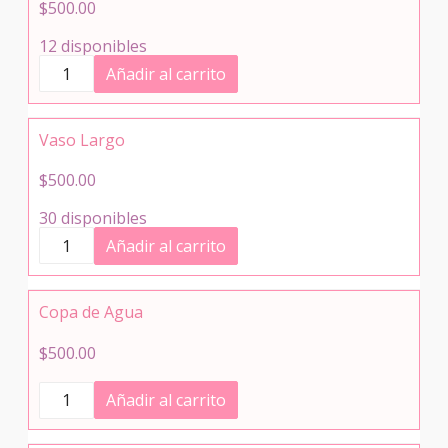
$
500.00
12 disponibles
Copa
Añadir al carrito
de
vino
cantidad
Vaso Largo
$
500.00
30 disponibles
Vaso
Añadir al carrito
Largo
cantidad
Copa de Agua
$
500.00
Copa
Añadir al carrito
de
Agua
cantidad