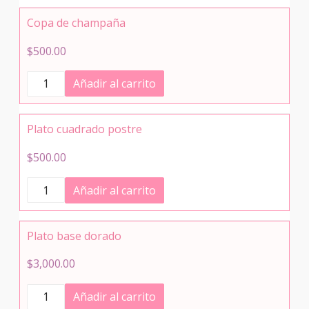
Copa de champaña
$
500.00
Copa
Añadir al carrito
de
champaña
cantidad
Plato cuadrado postre
$
500.00
Plato
Añadir al carrito
cuadrado
postre
cantidad
Plato base dorado
$
3,000.00
Plato
Añadir al carrito
base