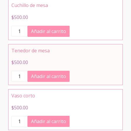
Cuchillo de mesa
$
500.00
Cuchillo
Añadir al carrito
de
mesa
cantidad
Tenedor de mesa
$
500.00
Tenedor
Añadir al carrito
de
mesa
cantidad
Vaso corto
$
500.00
Vaso
Añadir al carrito
corto
cantidad