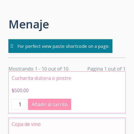
Skip
to
Menaje
content
For perfect view paste shortcode on a page.
Mostrando 1 - 10 out of 10
Pagina 1 out of 1
Cucharita dulcera o postre
$
500.00
Cucharita
Añadir al carrito
dulcera
o
postre
cantidad
Copa de vino