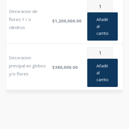
Decoracion
Decoracion de
de
flores
flores Y / o
Añadir
$
1,200,000.00
Y
al
cilindros
carrito
/
o
cilindros
Decoracion
cantidad
Decoracion
principal
en
principal en globos
Añadir
$
380,000.00
globos
al
y/o flores
carrito
y/o
flores
cantidad