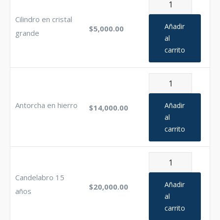
Cilindro
en
Cilindro en cristal
cristal
Añadir
$
5,000.00
grande
grande
al
carrito
cantidad
Antorcha
en
hierro
Antorcha en hierro
Añadir
$
14,000.00
cantidad
al
carrito
Candelabro
15
Candelabro 15
años
Añadir
$
20,000.00
años
cantidad
al
carrito