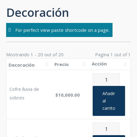
Skip
Decoración
to
content
For perfect view paste shortcode on a page.
Mostrando 1 - 20 out of 20
Pagina 1 out of 1
Acción
Precio
Decoración
Cofre
lluvia
Cofre lluvia de
de
Añadir
$
10,000.00
sobres
sobres
al
carrito
cantidad
Cofre
lluvia