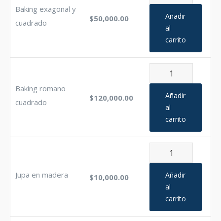
forro
exagonal
Baking exagonal y
cantidad
y
Añadir
$
50,000.00
cuadrado
cuadrado
al
carrito
cantidad
Baking
romano
Baking romano
cuadrado
Añadir
$
120,000.00
cuadrado
cantidad
al
carrito
Jupa
en
madera
Jupa en madera
Añadir
$
10,000.00
cantidad
al
carrito