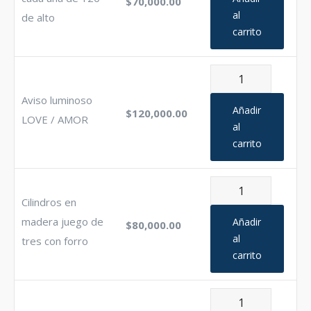
$
70,000.00
una
al
de alto
carrito
de
120
de
Aviso
alto
luminoso
Aviso luminoso
cantidad
LOVE
Añadir
$
120,000.00
LOVE / AMOR
/
al
carrito
AMOR
cantidad
Cilindros
Cilindros en
en
madera
madera juego de
Añadir
$
80,000.00
juego
al
tres con forro
carrito
de
tres
con
Baking