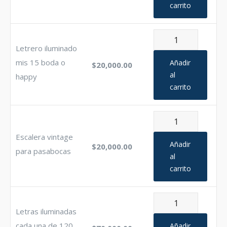
carrito
X3
cantidad
Letrero
Letrero iluminado
iluminado
mis
mis 15 boda o
Añadir
$
20,000.00
15
al
happy
carrito
boda
o
happy
Escalera
cantidad
vintage
Escalera vintage
para
Añadir
$
20,000.00
para pasabocas
pasabocas
al
carrito
cantidad
Letras
Letras iluminadas
iluminadas
cada
cada una de 120
Añadir