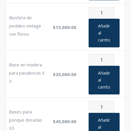
Bicicleta
Bicicleta de
de
pedales
pedales vintage
Añadir
$
15,000.00
vintage
al
con flores
carrito
con
flores
cantidad
Base
Base en madera
en
madera
para pasabocas X
Añadir
$
25,000.00
para
al
3
carrito
pasabocas
X
3
Bases
cantidad
Bases para
para
ponque
ponque doradas
Añadir
$
45,000.00
doradas
al
X3