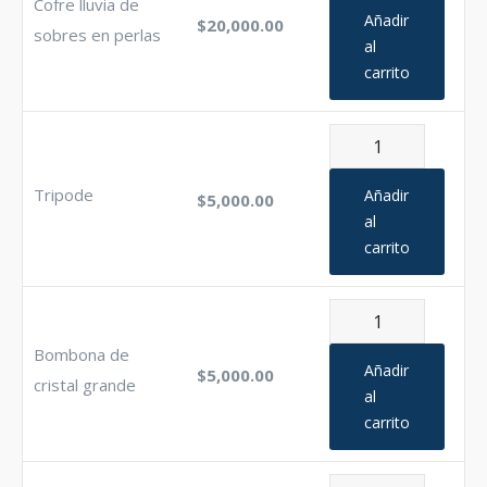
Cofre lluvia de
de
Añadir
$
20,000.00
sobres en perlas
sobres
al
carrito
en
perlas
cantidad
Tripode
cantidad
Tripode
Añadir
$
5,000.00
al
carrito
Bombona
de
Bombona de
cristal
Añadir
$
5,000.00
cristal grande
grande
al
carrito
cantidad